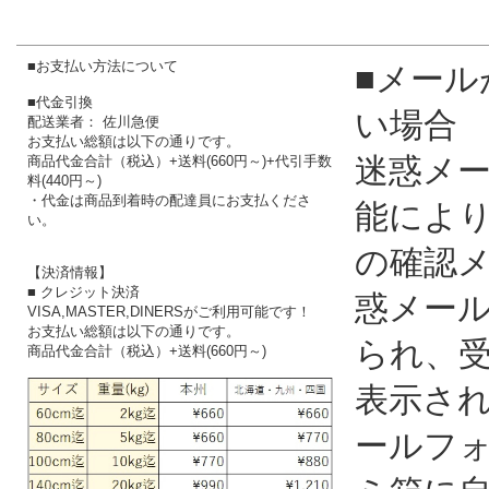
ATAMA柔術衣 シングル
IB-35 スト
青
ンツ シ
定価
19034
定価
6
SALE
13000
円
SALE
3
■お支払い方法について
■メール
■代金引換
い場合
配送業者： 佐川急便
お支払い総額は以下の通りです。
迷惑メ
商品代金合計（税込）+送料(660円～)+代引手数
料(440円～)
・代金は商品到着時の配達員にお支払くださ
能によ
い。
の確認