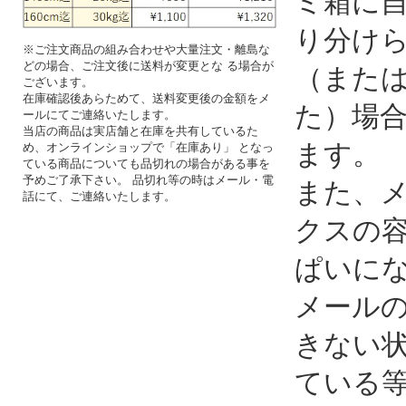
【決済情報】
■ クレジット決済
惑メー
VISA,MASTER,DINERSがご利用可能です！
お支払い総額は以下の通りです。
られ、
商品代金合計（税込）+送料(660円～)
表示さ
ールフ
ミ箱に
り分け
※ご注文商品の組み合わせや大量注文・離島な
どの場合、ご注文後に送料が変更とな る場合が
（また
ございます。
在庫確認後あらためて、送料変更後の金額をメ
た）場
ールにてご連絡いたします。
当店の商品は実店舗と在庫を共有しているた
ます。
め、オンラインショップで「在庫あり」 となっ
ている商品についても品切れの場合がある事を
予めご了承下さい。 品切れ等の時はメール・電
また、
話にて、ご連絡いたします。