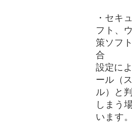
全角で
いる場
インに
場合が
ます。
・セキ
フト、
策ソフ
合
設定に