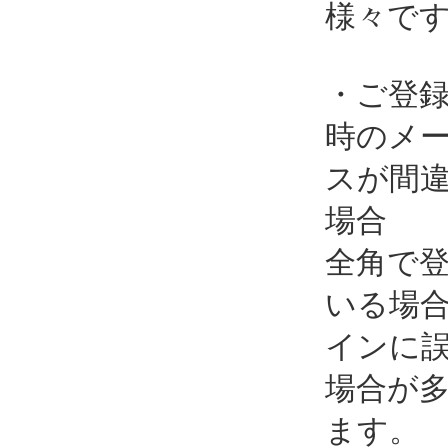
クスの
ぱいに
メール
きない
ている
様々で
・ご登
時のメ
スが間
場合