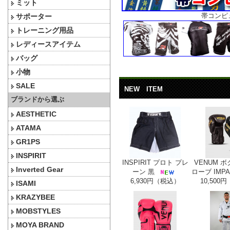
ミット
帯コンピ
サポーター
トレーニング用品
レディースアイテム
バッグ
小物
SALE
NEW ITEM
ブランドから選ぶ
AESTHETIC
ATAMA
GR1PS
INSPIRIT
INSPIRIT プロト プレ
VENUM 
Inverted Gear
ーン 黒
ローブ IMPA
6,930円（税込）
10,500
ISAMI
KRAZYBEE
MOBSTYLES
MOYA BRAND