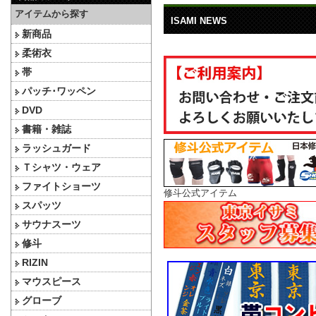
アイテムから探す
ISAMI NEWS
新商品
柔術衣
帯
パッチ･ワッペン
DVD
書籍・雑誌
ラッシュガード
Ｔシャツ・ウェア
ファイトショーツ
修斗公式アイテム
スパッツ
サウナスーツ
修斗
RIZIN
マウスピース
グローブ