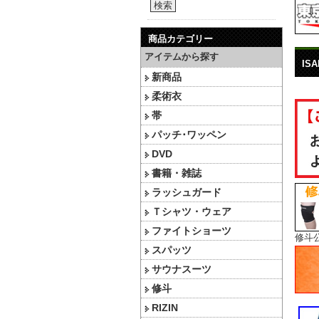
検索
商品カテゴリー
アイテムから探す
ISA
新商品
柔術衣
帯
パッチ･ワッペン
DVD
書籍・雑誌
ラッシュガード
Ｔシャツ・ウェア
ファイトショーツ
修斗
スパッツ
サウナスーツ
修斗
RIZIN