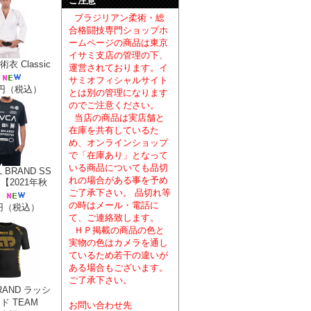
ご注意
ブラジリアン柔術・総
合格闘技専門ショップホ
ームページの商品は東京
イサミ支店の管理の下、
柔術衣 Classic
運営されております。イ
サミオフィシャルサイト
60円（税込）
とは別の管理になります
のでご注意ください。
当店の商品は実店舗と
在庫を共有しているた
め、オンラインショップ
で「在庫あり」となって
いる商品についても品切
L BRAND SS
れの場合がある事を予め
【2021年秋
ご了承下さい。 品切れ等
の時はメール・電話に
0円（税込）
て、ご連絡致します。
ＨＰ掲載の商品の色と
実物の色はカメラを通し
ているため若干の違いが
ある場合もございます。
ご了承下さい。
RAND ラッシ
ド TEAM
お問い合わせ先