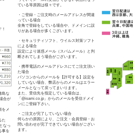
ている等原因は様々です。
・ご登録・ご注文時のメールアドレスが間違
っている場合
全角で登録をしている場合や、ドメインに誤
す！
りがある場合が多くございます。
・セキュリティソフト、ウイルス対策ソフト
による場合
設定により迷惑メール（スパムメール）と判
断されてしまう場合がございます。
・携帯電話のメールアドレスにてご注文頂い
た場合
パソコンからのメールを【許可する】設定を
していない場合、弊店からのメールはエラー
メールとなって戻ってまいります。
また、受信先を指定している場合は、
離島な
「@isami.co.jp」からのメールを受信ドメイ
場合が
ンにご登録下さい。
額をメ
・ご注文が完了していない場合
何らかの原因により、ご注文・会員登録・お
るた
問い合わせが完了できていない場合がござい
となっ
ます。
る事を