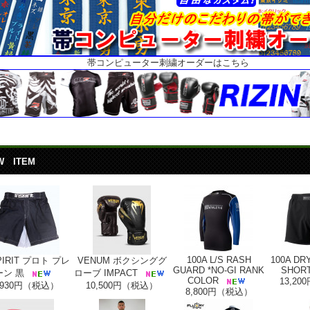
帯コンピューター刺繍オーダーはこちら
W ITEM
100A L/S RASH
100A DR
PIRIT プロト プレ
VENUM ボクシンググ
GUARD *NO-GI RANK
SHOR
ーン 黒
ローブ IMPACT
COLOR
13,2
,930円（税込）
10,500円（税込）
8,800円（税込）