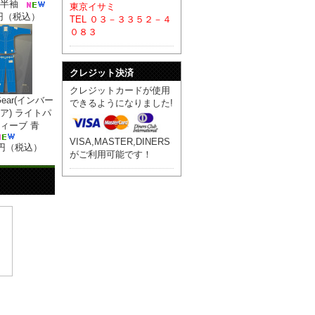
 半袖
東京イサミ
0円（税込）
TEL ０３－３３５２－４
０８３
クレジット決済
クレジットカードが使用
d Gear(インバー
できるようになりました!
ア) ライトパ
ィーブ 青
VISA,MASTER,DINERS
00円（税込）
がご利用可能です！