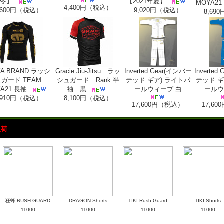
冬】
【2021年夏】
MOYA21
4,400円（税込）
,600円（税込）
9,020円（税込）
8,69
A BRAND ラッシ
Gracie Jiu-Jitsu ラッ
Inverted Gear(インバー
Inverte
ガード TEAM
シュガード Rank 半
テッド ギア) ライトパ
テッド ギ
A21 長袖
袖 黒
ールウィーブ 白
ールウ
,910円（税込）
8,100円（税込）
17,600円（税込）
17,6
入荷
狂蜂 RUSH GUARD
DRAGON Shorts
TIKI Rush Guard
TIKI Shorts
11000
11000
11000
11000