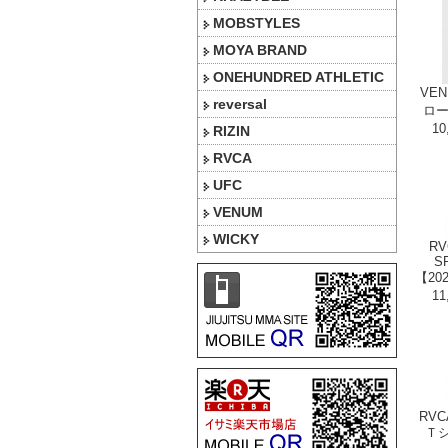
MOBSTYLES
MOYA BRAND
ONEHUNDRED ATHLETIC
VE
reversal
ロー
1
RIZIN
RVCA
UFC
VENUM
WICKY
RV
S
【20
1
RVC
Ｔシ