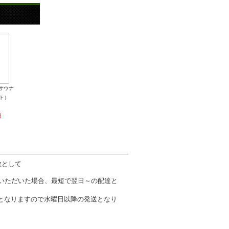
量サウナ
ト）
円
数として
文いただいた場合、最短で翌日～の配達と
となりますので水曜日以降の発送となり