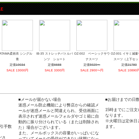
LE
ATAMA柔術衣 シングル
IB-35 ストレッチバトルパ
OZ-002 ベーシックサウ
OZ-001 イサミ減
青
ンツ ショート
ナスーツ
スーツ（上下セッ
定価
19034
定価
6688
定価
5929〜
定価
21780
SALE
13000
円
SALE
3300
円
SALE
2900〜
円
SALE
10890
■メールが届かない場合
■お届けまでの日
迷惑メール防止機能により弊店からの確認メ
15時までにご注
ールが迷惑メールと間違えられ、受信画面に
なります。
表示されず迷惑メールフォルダやゴミ箱に自
※火曜日は定休日
動的に振り分けられている（または削除され
代引手数
ます。
た）場合がございます。
また、メールボックスの容量がいっぱいにな
ださ
っていてメールの受信ができない状態になっ