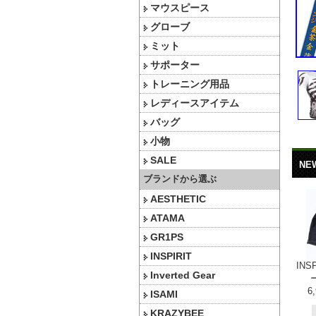
マウスピース
グローブ
ミット
サポーター
トレーニング用品
レディースアイテム
バッグ
小物
SALE
NE
ブランドから選ぶ
AESTHETIC
ATAMA
GR1PS
INSPIRIT
INS
Inverted Gear
6
ISAMI
KRAZYBEE