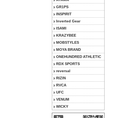
GR1PS
INSPIRIT
Inverted Gear
ISAMI
KRAZYBEE
MOBSTYLES
MOYA BRAND
ONEHUNDRED ATHLETIC
RDX SPORTS
reversal
RIZIN
RVCA
UFC
VENUM
WICKY