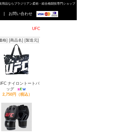
格闘技用品ならブラジリアン柔術・総合格闘技専門ショップ
|
お問い合わせ
UFC
価格]
[商品名]
[製造元]
UFC ナイロントートバ
ッグ
2,750円（税込）