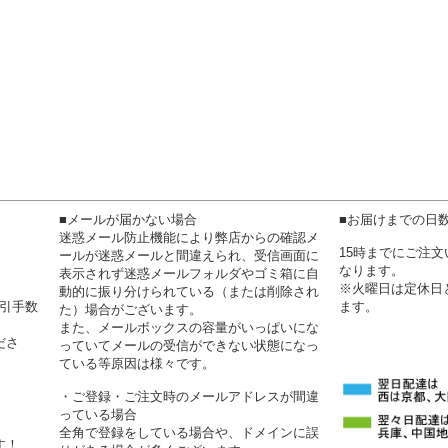
■メールが届かない場合
■お届けまでの日
迷惑メール防止機能により弊店からの確認メ
15時までにご注
ールが迷惑メールと間違えられ、受信画面に
なります。
表示されず迷惑メールフォルダやゴミ箱に自
※火曜日は定休日
動的に振り分けられている（または削除され
代引手数
ます。
た）場合がございます。
また、メールボックスの容量がいっぱいにな
ださ
っていてメールの受信ができない状態になっ
ている等原因は様々です。
・ご登録・ご注文時のメールアドレスが間違
っている場合
全角で登録をしている場合や、ドメインに誤
す！