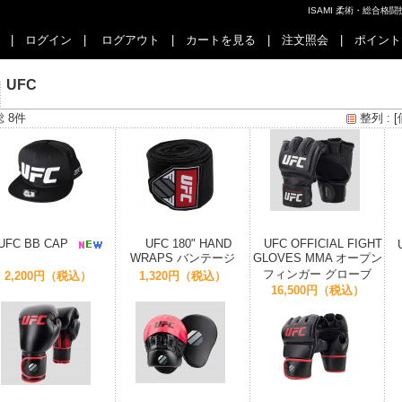
ISAMI 柔術・総合
|
ログイン
|
ログアウト
|
カートを見る
|
注文照会
|
ポイント
UFC
総 8件
整列 :
[
UFC BB CAP
UFC 180" HAND
UFC OFFICIAL FIGHT
WRAPS バンテージ
GLOVES MMA オープン
フィンガー グローブ
2,200円（税込）
1,320円（税込）
16,500円（税込）