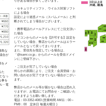
りがある場合が多くございます。
・セキュリティソフト、ウイルス対策ソフト
による場合
設定により迷惑メール（スパムメール）と判
断されてしまう場合がございます。
・携帯電話のメールアドレスにてご注文頂い
た場合
パソコンからのメールを【許可する】設定を
していない場合、弊店からのメールはエラー
メールとなって戻ってまいります。
また、受信先を指定している場合は、
離島な
「@isami.co.jp」からのメールを受信ドメイ
場合が
ンにご登録下さい。
額をメ
・ご注文が完了していない場合
何らかの原因により、ご注文・会員登録・お
るた
問い合わせが完了できていない場合がござい
となっ
ます。
る事を
ル・電
弊店からのメール等が届かない場合は恐れ入
りますが、お電話にてお問合せ・ご確認いた
だきますようお願い致します。
電話：03-3352-4083 (営業時間 AM11：00～
PM8：00 定休日 毎週火曜日 )