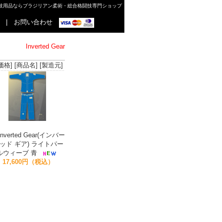
格闘技用品ならブラジリアン柔術・総合格闘技専門ショップ
|
お問い合わせ
Inverted Gear
価格]
[商品名]
[製造元]
Inverted Gear(インバー
ッド ギア) ライトパー
ルウィーブ 青
17,600円（税込）