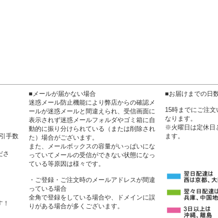
■メールが届かない場合
■お届けまでの日
迷惑メール防止機能により弊店からの確認メ
15時までにご注
ールが迷惑メールと間違えられ、受信画面に
なります。
表示されず迷惑メールフォルダやゴミ箱に自
※火曜日は定休日
動的に振り分けられている（または削除され
代引手数
ます。
た）場合がございます。
また、メールボックスの容量がいっぱいにな
ださ
っていてメールの受信ができない状態になっ
ている等原因は様々です。
・ご登録・ご注文時のメールアドレスが間違
っている場合
全角で登録をしている場合や、ドメインに誤
す！
りがある場合が多くございます。