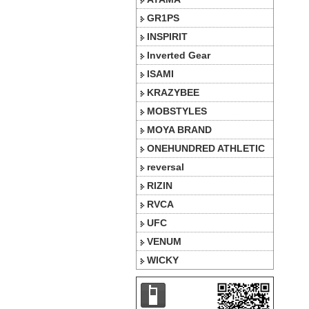
GR1PS
INSPIRIT
Inverted Gear
ISAMI
KRAZYBEE
MOBSTYLES
MOYA BRAND
ONEHUNDRED ATHLETIC
reversal
RIZIN
RVCA
UFC
VENUM
WICKY