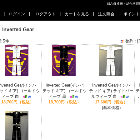
ISAMI 柔術・総合
|
ログイン
|
ログアウト
|
カートを見る
|
注文照会
|
ポイント
Inverted Gear
総 5件
整列 :
[
Inverted Gear(インバー
Inverted Gear(インバー
Inverted Gear(インバー
ッド ギア) ゴールドウ
テッド ギア) ゴールドウ
テッド ギア) ライトパー
テ
ィーブ 白
ィーブ 黒
ルウィーブ 白
18,700円（税込）
18,700円（税込）
17,600円（税込）
(基本価格)