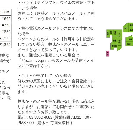
・セキュリティソフト、ウイルス対策ソフト
による場合
設定により迷惑メール（スパムメール）と判
断されてしまう場合がございます。
・携帯電話のメールアドレスにてご注文頂い
た場合
パソコンからのメールを【許可する】設定を
していない場合、弊店からのメールはエラー
メールとなって戻ってまいります。
また、受信先を指定している場合は、
離島な
「@isami.co.jp」からのメールを受信ドメイ
場合が
ンにご登録下さい。
額をメ
・ご注文が完了していない場合
何らかの原因により、ご注文・会員登録・お
るた
問い合わせが完了できていない場合がござい
となっ
ます。
る事を
ル・電
弊店からのメール等が届かない場合は恐れ入
りますが、お電話にてお問合せ・ご確認いた
だきますようお願い致します。
電話：03-3352-4083 (営業時間 AM11：00～
PM8：00 定休日 毎週火曜日 )