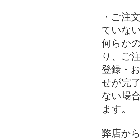
・ご注
ていな
何らか
り、ご
登録・
せが完
ない場
ます。
弊店か