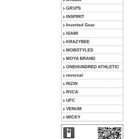
GR1PS
INSPIRIT
Inverted Gear
ISAMI
KRAZYBEE
MOBSTYLES
MOYA BRAND
ONEHUNDRED ATHLETIC
reversal
RIZIN
RVCA
UFC
VENUM
WICKY