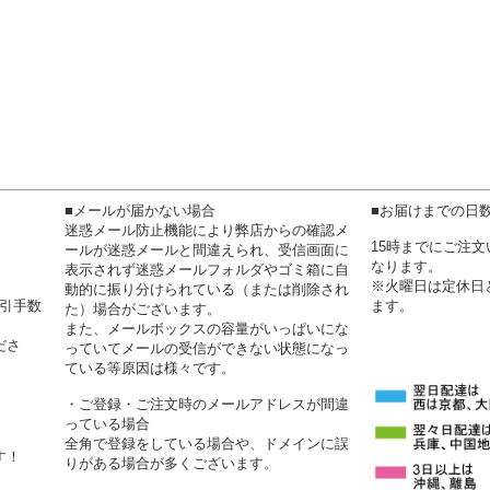
■メールが届かない場合
■お届けまでの日
迷惑メール防止機能により弊店からの確認メ
15時までにご注
ールが迷惑メールと間違えられ、受信画面に
なります。
表示されず迷惑メールフォルダやゴミ箱に自
※火曜日は定休日
動的に振り分けられている（または削除され
代引手数
ます。
た）場合がございます。
また、メールボックスの容量がいっぱいにな
ださ
っていてメールの受信ができない状態になっ
ている等原因は様々です。
・ご登録・ご注文時のメールアドレスが間違
っている場合
全角で登録をしている場合や、ドメインに誤
す！
りがある場合が多くございます。