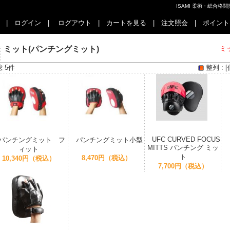
ISAMI 柔術・総合
|
ログイン
|
ログアウト
|
カートを見る
|
注文照会
|
ポイント
ミット(パンチングミット)
ミ
総 5件
整列 :
[
UFC CURVED FOCUS
パンチングミット フ
パンチングミット小型
MITTS パンチング ミッ
ィット
ト
8,470円（税込）
10,340円（税込）
7,700円（税込）