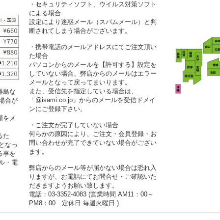
・セキュリティソフト、ウイルス対策ソフト
による場合
設定により迷惑メール（スパムメール）と判
断されてしまう場合がございます。
・携帯電話のメールアドレスにてご注文頂い
た場合
パソコンからのメールを【許可する】設定を
していない場合、弊店からのメールはエラー
メールとなって戻ってまいります。
また、受信先を指定している場合は、
離島な
「@isami.co.jp」からのメールを受信ドメイ
場合が
ンにご登録下さい。
額をメ
・ご注文が完了していない場合
何らかの原因により、ご注文・会員登録・お
るた
問い合わせが完了できていない場合がござい
となっ
ます。
る事を
ル・電
弊店からのメール等が届かない場合は恐れ入
りますが、お電話にてお問合せ・ご確認いた
だきますようお願い致します。
電話：03-3352-4083 (営業時間 AM11：00～
PM8：00 定休日 毎週火曜日 )