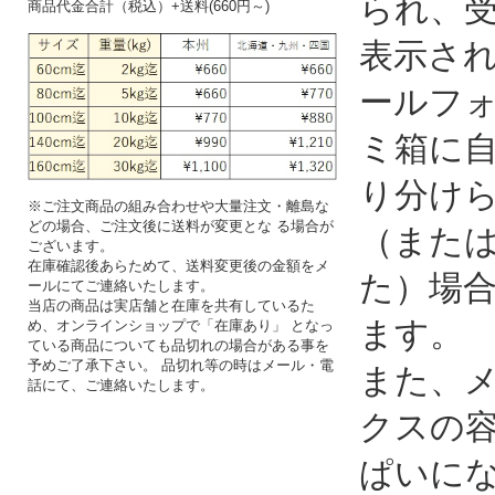
られ、
商品代金合計（税込）+送料(660円～)
表示さ
ールフ
ミ箱に
り分け
※ご注文商品の組み合わせや大量注文・離島な
どの場合、ご注文後に送料が変更とな る場合が
（また
ございます。
在庫確認後あらためて、送料変更後の金額をメ
た）場
ールにてご連絡いたします。
当店の商品は実店舗と在庫を共有しているた
ます。
め、オンラインショップで「在庫あり」 となっ
ている商品についても品切れの場合がある事を
予めご了承下さい。 品切れ等の時はメール・電
また、
話にて、ご連絡いたします。
クスの
ぱいに