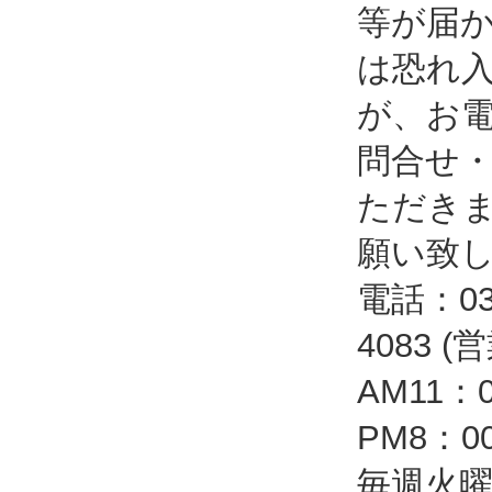
等が届
は恐れ
が、お
問合せ
ただき
願い致
電話：03-
4083 
AM11：
PM8：
毎週火曜