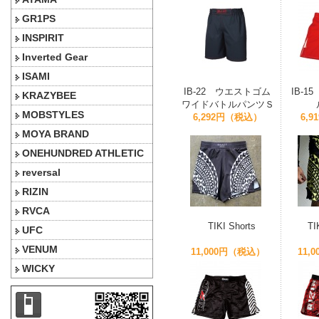
GR1PS
INSPIRIT
Inverted Gear
ISAMI
IB-22 ウエストゴム
IB-
KRAZYBEE
ワイドバトルパンツＳ
MOBSTYLES
6,292円（税込）
6,
MOYA BRAND
ONEHUNDRED ATHLETIC
reversal
RIZIN
RVCA
TIKI Shorts
TI
UFC
VENUM
11,000円（税込）
11,
WICKY