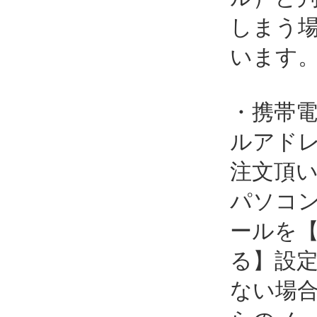
しまう
います
・携帯
ルアド
注文頂
パソコ
ールを
る】設
ない場