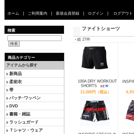
ホーム
|
ご利用案内
|
新規会員登録
|
ログイン
|
ログアウト
ファイトショーツ
検索
総 27件
検索
商品カテゴリー
アイテムから探す
新商品
100A DRY WORKOUT
柔術衣
INSP
SHORTS
帯
13,200円（税込）
6,
パッチ･ワッペン
DVD
書籍・雑誌
ラッシュガード
Ｔシャツ・ウェア