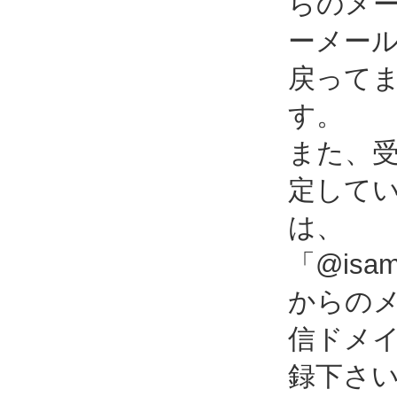
らのメ
ーメー
戻って
す。
また、
定して
は、
「@isami
からの
信ドメ
録下さ