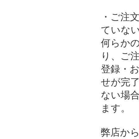
・ご注
ていな
何らか
り、ご
登録・
せが完
ない場
ます。
弊店か