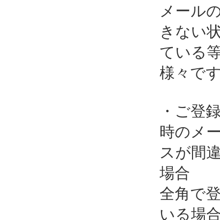
メール
きない
ている
様々で
・ご登
時のメ
スが間
場合
全角で
いる場