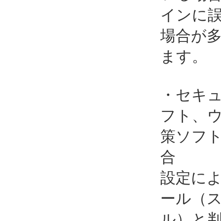
インに
場合が
ます。
・セキ
フト、
策ソフ
合
設定に
ール（
ル）と