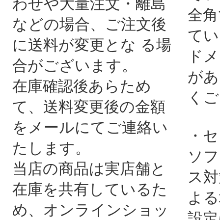
わせや大量注文・離島
全角
などの場合、ご注文後
てい
に送料が変更とな る場
ドメ
合がございます。
があ
在庫確認後あらため
くご
て、送料変更後の金額
をメールにてご連絡い
・セ
たします。
ソフ
当店の商品は実店舗と
ス対
在庫を共有しているた
よる
め、オンラインショッ
設定