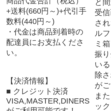
商品代金合計（税込）
と間
+送料(660円～)+代引手
受信
数料(440円～)
され
・代金は商品到着時の
ルフ
配達員にお支払くださ
ミ箱
い。
振り
いる
除さ
【決済情報】
がご
■ クレジット決済
また
VISA,MASTER,DINERS
ック
がご利用可能です！