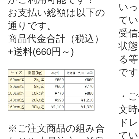
いっ
お支払い総額は以下の
てい
通りです。
受信
商品代金合計（税込）
状態
+送料(660円～)
る等
です
・ご
文時
ドレ
※ご注文商品の組み合
てい