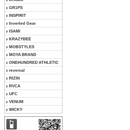
GR1PS
INSPIRIT
Inverted Gear
ISAMI
KRAZYBEE
MOBSTYLES
MOYA BRAND
ONEHUNDRED ATHLETIC
reversal
RIZIN
RVCA
UFC
VENUM
WICKY