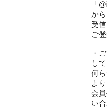
「@i
から
受信
ご登
・ご
して
何ら
より
会員
い合