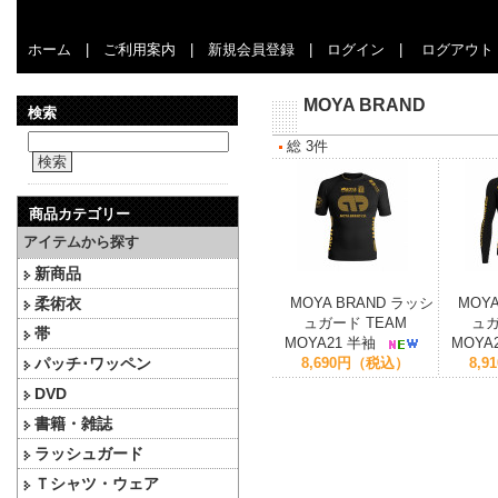
ホーム
|
ご利用案内
|
新規会員登録
|
ログイン
|
ログアウト
MOYA BRAND
検索
総 3件
検索
商品カテゴリー
アイテムから探す
新商品
柔術衣
MOYA BRAND ラッシ
MOY
ュガード TEAM
ュガ
帯
MOYA21 半袖
MOYA
パッチ･ワッペン
8,690円（税込）
8,
DVD
書籍・雑誌
ラッシュガード
Ｔシャツ・ウェア