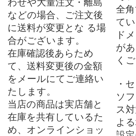
わせや大量注文・離島
全角
などの場合、ご注文後
てい
に送料が変更とな る場
ドメ
合がございます。
があ
在庫確認後あらため
くご
て、送料変更後の金額
をメールにてご連絡い
・セ
たします。
ソフ
当店の商品は実店舗と
ス対
在庫を共有しているた
よる
め、オンラインショッ
設定