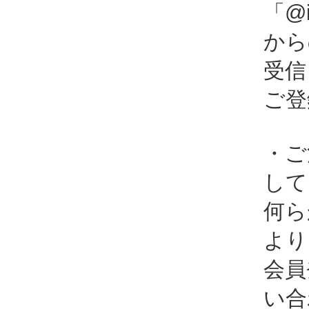
「@i
から
受信
ご登
・ご
して
何ら
より
会員
い合