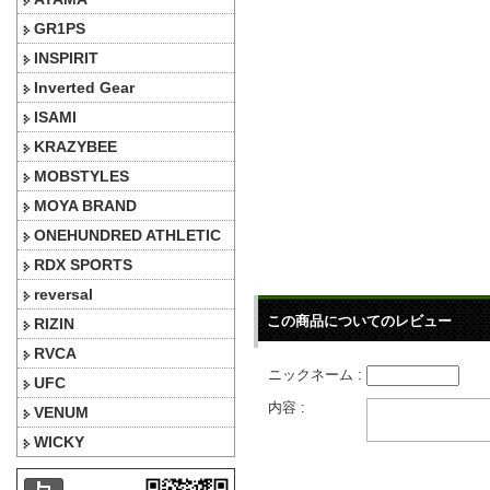
GR1PS
INSPIRIT
Inverted Gear
ISAMI
KRAZYBEE
MOBSTYLES
MOYA BRAND
ONEHUNDRED ATHLETIC
RDX SPORTS
reversal
この商品についてのレビュー
RIZIN
RVCA
ニックネーム :
UFC
内容 :
VENUM
WICKY