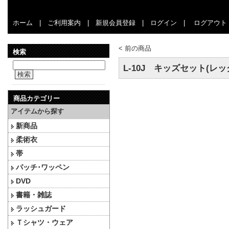
ホーム
|
ご利用案内
|
新規会員登録
|
ログイン
|
ログアウト
<
前の商品
検索
L-10J キッズセット(
検索
商品カテゴリー
アイテムから探す
新商品
柔術衣
帯
パッチ･ワッペン
DVD
書籍・雑誌
ラッシュガード
Ｔシャツ・ウェア