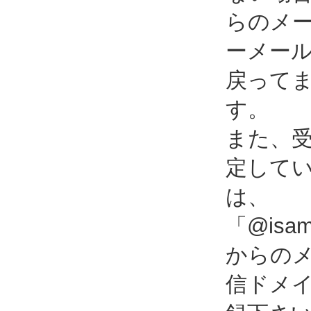
らのメ
ーメー
戻って
す。
また、
定して
は、
「@isami
からの
信ドメ