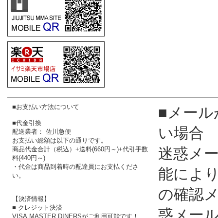
■お支払い方法について
■メール
■代金引換
い場合
配送業者： 佐川急便
お支払い総額は以下の通りです。
迷惑メ
商品代金合計（税込）+送料(660円～)+代引手数
料(440円～)
・代金は商品到着時の配達員にお支払くださ
能によ
い。
の確認
【決済情報】
■ クレジット決済
惑メー
VISA,MASTER,DINERSがご利用可能です！