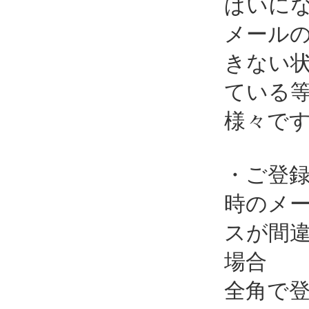
ぱいに
メール
きない
ている
様々で
・ご登
時のメ
スが間
場合
全角で