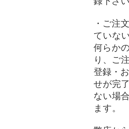
録下さ
・ご注
ていな
何らか
り、ご
登録・
せが完
ない場
ます。