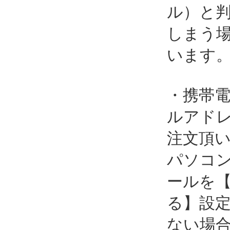
ル）と
しまう
います
・携帯
ルアド
注文頂
パソコ
ールを
る】設
ない場