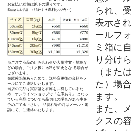
お支払い総額は以下の通りです。
られ、
商品代金合計（税込）+送料(660円～)
表示さ
ールフ
ミ箱に
り分け
※ご注文商品の組み合わせや大量注文・離島な
どの場合、ご注文後に送料が変更とな る場合が
（また
ございます。
在庫確認後あらためて、送料変更後の金額をメ
た）場
ールにてご連絡いたします。
当店の商品は実店舗と在庫を共有しているた
ます。
め、オンラインショップで「在庫あり」 となっ
ている商品についても品切れの場合がある事を
予めご了承下さい。 品切れ等の時はメール・電
また、
話にて、ご連絡いたします。
クスの