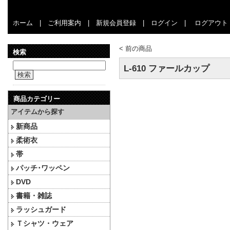
ホーム
|
ご利用案内
|
新規会員登録
|
ログイン
|
ログアウト
<
前の商品
検索
L-610 ファールカップ
検索
商品カテゴリー
アイテムから探す
新商品
柔術衣
帯
パッチ･ワッペン
DVD
書籍・雑誌
ラッシュガード
Ｔシャツ・ウェア