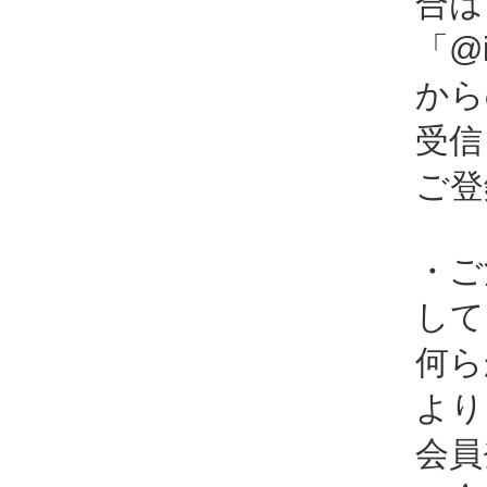
合は
「@i
から
受信
ご登
・ご
して
何ら
より
会員