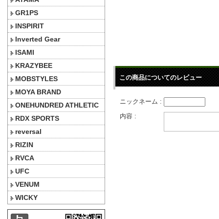
GR1PS
INSPIRIT
Inverted Gear
ISAMI
KRAZYBEE
この商品についてのレビュー
MOBSTYLES
MOYA BRAND
ニックネーム :
ONEHUNDRED ATHLETIC
内容 :
RDX SPORTS
reversal
RIZIN
RVCA
UFC
VENUM
WICKY