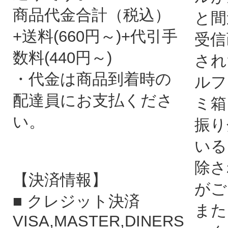
商品代金合計（税込）
と間
+送料(660円～)+代引手
受信
数料(440円～)
され
・代金は商品到着時の
ルフ
配達員にお支払くださ
ミ箱
い。
振り
いる
除さ
【決済情報】
がご
■ クレジット決済
また
VISA,MASTER,DINERS