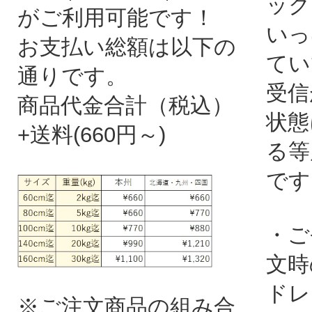
ック
がご利用可能です！
いっ
お支払い総額は以下の
てい
通りです。
受信
商品代金合計（税込）
状態
+送料(660円～)
る等
です
・ご
文時
ドレ
※ご注文商品の組み合