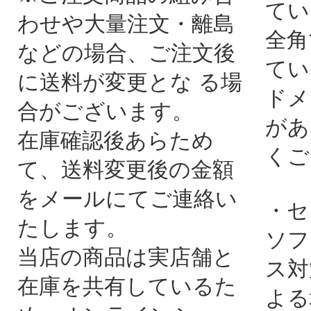
てい
わせや大量注文・離島
全角
などの場合、ご注文後
てい
に送料が変更とな る場
ドメ
合がございます。
があ
在庫確認後あらため
くご
て、送料変更後の金額
をメールにてご連絡い
・セ
たします。
ソフ
当店の商品は実店舗と
ス対
在庫を共有しているた
よる