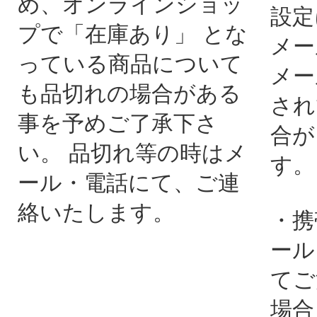
め、オンラインショッ
設定
プで「在庫あり」 とな
メー
っている商品について
メー
も品切れの場合がある
され
事を予めご了承下さ
合が
い。 品切れ等の時はメ
す。
ール・電話にて、ご連
絡いたします。
・携
ール
てご
場合