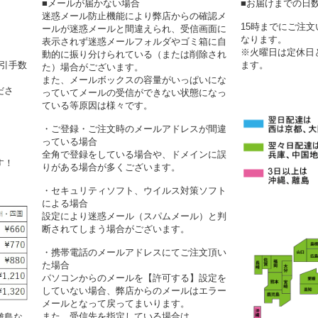
■メールが届かない場合
■お届けまでの日
迷惑メール防止機能により弊店からの確認メ
15時までにご注
ールが迷惑メールと間違えられ、受信画面に
なります。
表示されず迷惑メールフォルダやゴミ箱に自
※火曜日は定休日
動的に振り分けられている（または削除され
代引手数
ます。
た）場合がございます。
また、メールボックスの容量がいっぱいにな
ださ
っていてメールの受信ができない状態になっ
ている等原因は様々です。
・ご登録・ご注文時のメールアドレスが間違
っている場合
全角で登録をしている場合や、ドメインに誤
す！
りがある場合が多くございます。
・セキュリティソフト、ウイルス対策ソフト
による場合
設定により迷惑メール（スパムメール）と判
断されてしまう場合がございます。
・携帯電話のメールアドレスにてご注文頂い
た場合
パソコンからのメールを【許可する】設定を
していない場合、弊店からのメールはエラー
メールとなって戻ってまいります。
また、受信先を指定している場合は、
離島な