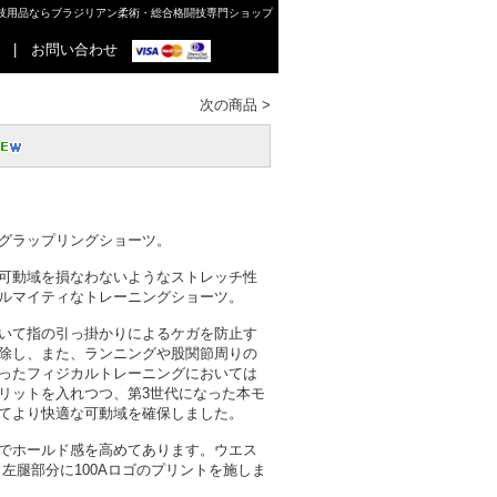
格闘技用品ならブラジリアン柔術・総合格闘技専門ショップ
|
お問い合わせ
次の商品
>
TICのグラップリングショーツ。
可動域を損なわないようなストレッチ性
ルマイティなトレーニングショーツ。
いて指の引っ掛かりによるケガを防止す
除し、また、ランニングや股関節周りの
ったフィジカルトレーニングにおいては
リットを入れつつ、第3世代になった本モ
てより快適な可動域を確保しました。
でホールド感を高めてあります。ウエス
、左腿部分に100Aロゴのプリントを施しま