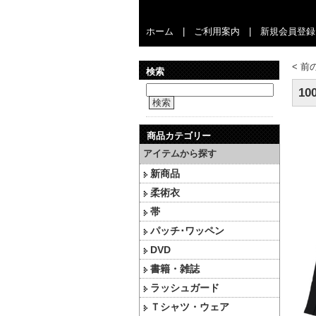
ホーム
|
ご利用案内
|
新規会員登録
<
前
検索
10
検索
商品カテゴリー
アイテムから探す
新商品
柔術衣
帯
パッチ･ワッペン
DVD
書籍・雑誌
ラッシュガード
Ｔシャツ・ウェア