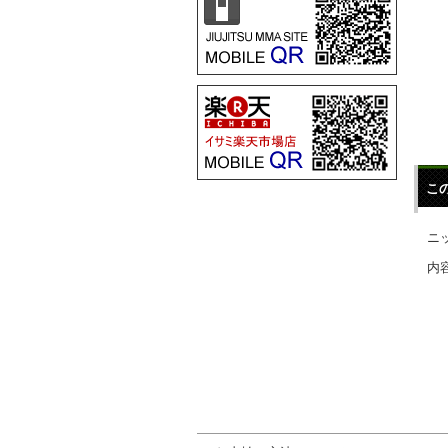
こ
ニ
内容