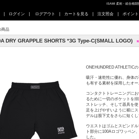
ISAMI 柔術・総合
|
ログイン
|
ログアウト
|
カートを見る
|
注文照会
|
ポイント
の商品
0A DRY GRAPPLE SHORTS *3G Type-C(SMALL LOGO)
ONEHUNDRED ATHLE
吸汗・速乾性に優れ、身体の
も有する素材を採用したオー
コンタクトトレーニングにお
るために一切のポケットを排
ストレッチ、そして器具を使
足を上げやすいように裾にス
デルは股下丈をさらに短くし
ウエストはゴムとスピンドル
ト部分に100Aロゴワッペン
した。