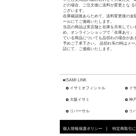
どの場合、ご注文後に送料が変更とな る
ございます。
在庫確認後あらためて、送料変更後の金
ールにてご連絡いたします。
当店の商品は実店舗と在庫を共有してい
め、オンラインショップで「在庫あり」 
ている商品についても品切れの場合があ
予めご了承下さい。 品切れ等の時はメー
話にて、ご連絡いたします。
■ISAMI LINK
イサミオフィシャル
イ
大阪イサミ
神
リバーサル
リ
個人情報保護ポリシー
|
特定商取引に