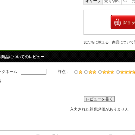
オリーブ
売り切れ
友だちに教える
商品について
の商品についてのレビュー
ックネーム :
評点 :
 :
レビューを書く
入力された顧客評価がありません