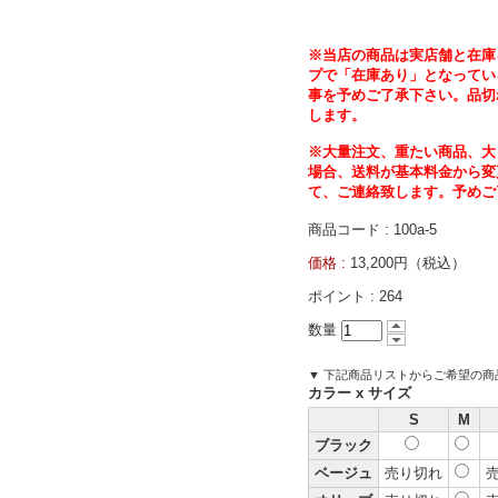
※当店の商品は実店舗と在庫
プで「在庫あり」となってい
事を予めご了承下さい。品切
します。
※大量注文、重たい商品、大
場合、送料が基本料金から変
て、ご連絡致します。予めご
商品コード : 100a-5
価格 :
13,200円（税込）
ポイント :
264
数量
▼ 下記商品リストからご希望の
カラー x サイズ
S
M
ブラック
ベージュ
売り切れ