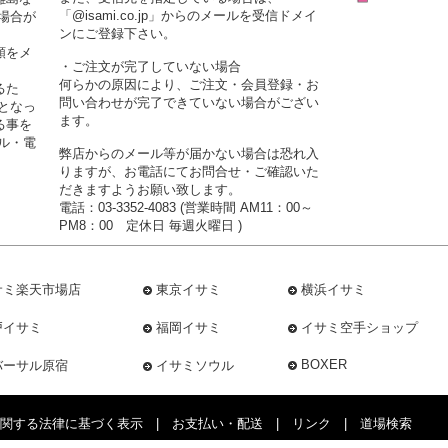
「@isami.co.jp」からのメールを受信ドメイ
場合が
ンにご登録下さい。
額をメ
・ご注文が完了していない場合
何らかの原因により、ご注文・会員登録・お
るた
問い合わせが完了できていない場合がござい
となっ
ます。
る事を
ル・電
弊店からのメール等が届かない場合は恐れ入
りますが、お電話にてお問合せ・ご確認いた
だきますようお願い致します。
電話：03-3352-4083 (営業時間 AM11：00～
PM8：00 定休日 毎週火曜日 )
サミ楽天市場店
東京イサミ
横浜イサミ
戸イサミ
福岡イサミ
イサミ空手ショップ
BOXER
バーサル原宿
イサミソウル
関する法律に基づく表示
|
お支払い・配送
|
リンク
|
道場検索