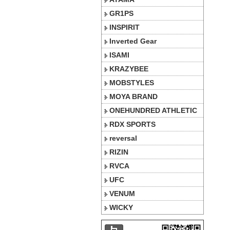
GR1PS
INSPIRIT
Inverted Gear
ISAMI
KRAZYBEE
MOBSTYLES
MOYA BRAND
ONEHUNDRED ATHLETIC
RDX SPORTS
reversal
RIZIN
RVCA
UFC
VENUM
WICKY