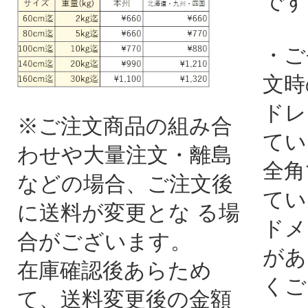
です
・ご
文時
ドレ
※ご注文商品の組み合
てい
わせや大量注文・離島
全角
などの場合、ご注文後
てい
に送料が変更とな る場
ドメ
合がございます。
があ
在庫確認後あらため
くご
て、送料変更後の金額