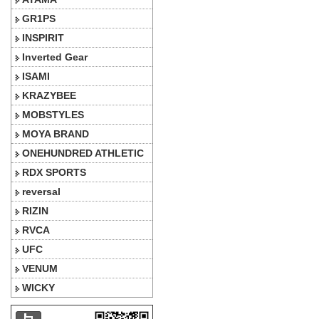
GR1PS
INSPIRIT
Inverted Gear
ISAMI
KRAZYBEE
MOBSTYLES
MOYA BRAND
ONEHUNDRED ATHLETIC
RDX SPORTS
reversal
RIZIN
RVCA
UFC
VENUM
WICKY