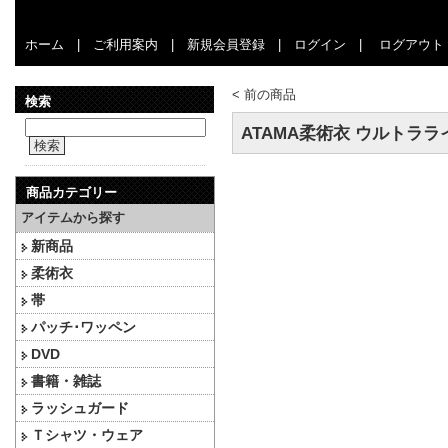
ホーム
|
ご利用案内
|
新規会員登録
|
ログイン
|
ログアウト
<
前の商品
検索
ATAMA柔術衣 ウルトララ
検索
商品カテゴリー
アイテムから探す
新商品
柔術衣
帯
パッチ･ワッペン
DVD
書籍・雑誌
ラッシュガード
Ｔシャツ・ウェア