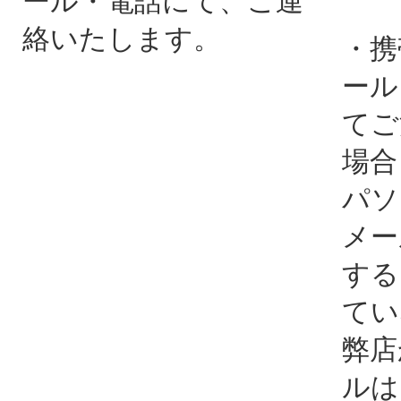
ール・電話にて、ご連
絡いたします。
・携
ール
てご
場合
パソ
メー
する
てい
弊店
ルは