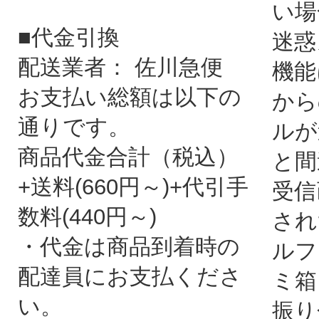
い場
■代金引換
迷惑
配送業者： 佐川急便
機能
お支払い総額は以下の
から
通りです。
ルが
商品代金合計（税込）
と間
+送料(660円～)+代引手
受信
数料(440円～)
され
・代金は商品到着時の
ルフ
配達員にお支払くださ
ミ箱
い。
振り