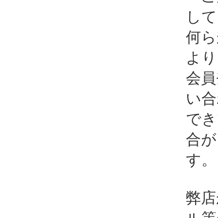
して
何ら
より
会員
い合
でき
合が
す。
弊店