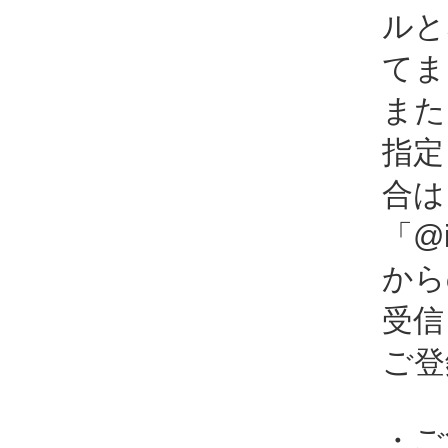
ルと
てま
また
指定
合は
「@i
から
受信
ご登
・ご