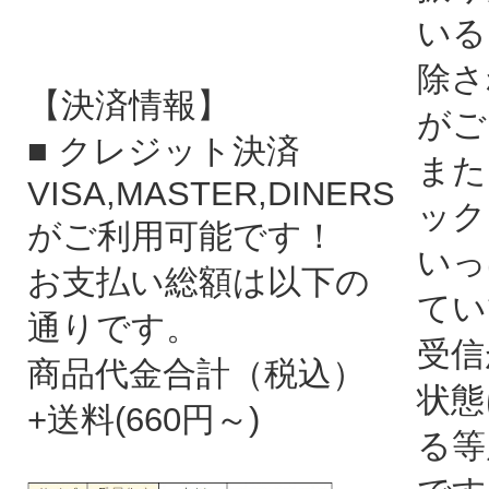
いる
除さ
【決済情報】
がご
■ クレジット決済
また
VISA,MASTER,DINERS
ック
がご利用可能です！
いっ
お支払い総額は以下の
てい
通りです。
受信
商品代金合計（税込）
状態
+送料(660円～)
る等