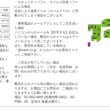
・セキュリティソフト、ウイルス対策ソフト
による場合
設定により迷惑メール（スパムメール）と判
断されてしまう場合がございます。
・携帯電話のメールアドレスにてご注文頂い
た場合
パソコンからのメールを【許可する】設定を
していない場合、弊店からのメールはエラー
メールとなって戻ってまいります。
また、受信先を指定している場合は、
離島な
「@isami.co.jp」からのメールを受信ドメイ
場合が
ンにご登録下さい。
額をメ
・ご注文が完了していない場合
何らかの原因により、ご注文・会員登録・お
るた
問い合わせが完了できていない場合がござい
となっ
ます。
る事を
ル・電
弊店からのメール等が届かない場合は恐れ入
りますが、お電話にてお問合せ・ご確認いた
だきますようお願い致します。
電話：03-3352-4083 (営業時間 AM11：00～
PM8：00 定休日 毎週火曜日 )