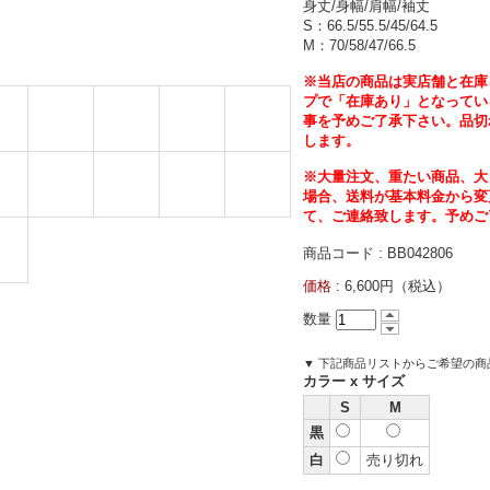
身丈/身幅/肩幅/袖丈
S：66.5/55.5/45/64.5
M：70/58/47/66.5
※当店の商品は実店舗と在庫
プで「在庫あり」となってい
事を予めご了承下さい。品切
します。
※大量注文、重たい商品、大
場合、送料が基本料金から変
て、ご連絡致します。予めご
商品コード : BB042806
価格 :
6,600円（税込）
数量
▼ 下記商品リストからご希望の
カラー x サイズ
S
M
黒
白
売り切れ