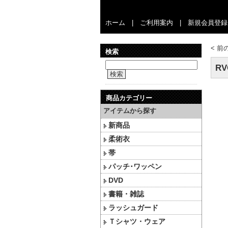
ホーム
|
ご利用案内
|
新規会員登録
<
前
検索
RV
検索
商品カテゴリー
アイテムから探す
新商品
柔術衣
帯
パッチ･ワッペン
DVD
書籍・雑誌
ラッシュガード
Ｔシャツ・ウェア