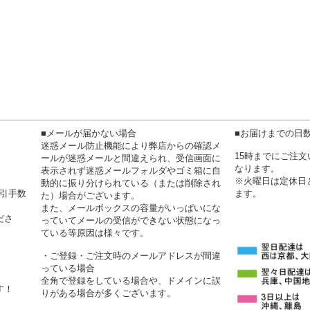
■メールが届かない場合
■お届けまでの日
迷惑メール防止機能により弊店からの確認メ
15時までにご注
ールが迷惑メールと間違えられ、受信画面に
なります。
表示されず迷惑メールフォルダやゴミ箱に自
※火曜日は定休日
動的に振り分けられている（または削除され
代引手数
ます。
た）場合がございます。
また、メールボックスの容量がいっぱいにな
ださ
っていてメールの受信ができない状態になっ
ている等原因は様々です。
・ご登録・ご注文時のメールアドレスが間違
っている場合
全角で登録をしている場合や、ドメインに誤
す！
りがある場合が多くございます。