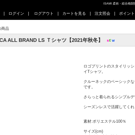
ISAMI 柔術・総合
|
ログイン
|
ログアウト
|
カートを見る
|
注文照会
|
ポイント
の商品
CA ALL BRAND LS Ｔシャツ【2021年秋冬】
ロゴプリントのスタイリッシ
イTシャツ。
クルーネックのベーシックな
です。
さらっと着られるシンプルデ
シーズンレスで活躍してくれ
素材:ポリエステル100％
サイズ(cm)