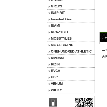
GR1PS
INSPIRIT
Inverted Gear
ISAMI
KRAZYBEE
こ
MOBSTYLES
MOYA BRAND
ニ
ONEHUNDRED ATHLETIC
内容
reversal
RIZIN
RVCA
UFC
VENUM
WICKY