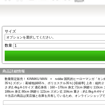
サイズ
数量
商品詳細情報
数量限定販売！ KINNIKU MAN × rvddw 国民的ヒーローマン
35％) ズボン：葛城地(綿65％、ポリエステル35％) [収縮率] 上衣：縦約２％
さ:約1.4kg A-1サイズ 適応身長：160～170cm 身丈:72cm 胴廻り:110c
188cm 身丈:80cm 胴廻り:122cm ズボン丈:104cm 重さ：約1.8kg
※当店の商品は実店舗と在庫を共有しているため、オンラインショップ