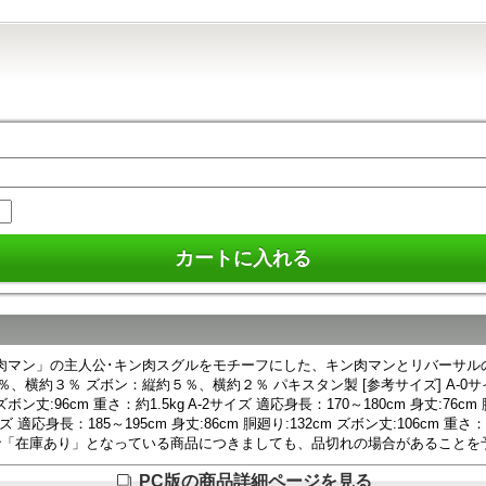
ガ「キン肉マン」の主人公･キン肉スグルをモチーフにした、キン肉マンとリバーサル
、横約３％ ズボン：縦約５％、横約２％ パキスタン製 [参考サイズ] A-0サイズ 適応
m ズボン丈:96cm 重さ：約1.5kg A-2サイズ 適応身長：170～180cm 身丈:76c
 A-4サイズ 適応身長：185～195cm 身丈:86cm 胴廻り:132cm ズボン丈:1
で「在庫あり」となっている商品につきましても、品切れの場合があることを
PC版の商品詳細ページを見る