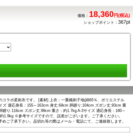
18,360
円(税込)
価格：
367pt
ショップポイント：
のコラボ柔術衣です。 [素材] 上衣：一重織刺子地(綿65％、ポリエステル
身長：155～163cm 身丈:69cm 胴廻り:104cm ズボン丈:93cm 重
m 胴廻り:116cm ズボン丈:99cm 重さ：約1.7kg A-3サイズ 適応身長：180～
06cm 重さ：約1.9kg ※参考サイズですので、誤差がございます。ご了承ください。
予めご了承下さい。品切れ等の際はメール・電話にて、ご連絡致します。