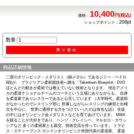
10,400
円(税込)
価格：
208pt
ショップポイント：
数量
売り切れ
商品詳細情報
二度のオリンピック・メダリスト（銅メダル）であるジミー・ペドロ
6段が、 ブラジリアン柔術競技者へ贈る「Takedown Blueprint」DVD
ほとんどの動きが柔術では教えていない技術となります。 現在アメリ
カの柔道ナショナルチームのコーチという立場にありながらも、 自身
を柔道家でありレスラーであると公言しています （大学時代、柔道部
がなかったのでレスリング部に 所属しながらレスリングの練習と出稽
古を中心に、 世界に通用する力をつけていったのは有名な話） 生徒
の中にはオリンピック金メダリストなどを育てあげています。 MMA
を観ることが大好きであり、ヘンゾ・グレイシー、マルセロ・ガウッ
シアなど 多くの柔術家とも親交、技術交流を持っています。 トラビ
ス・スティーブンス ロンドンオリンピック米国代表の柔道家。 柔道