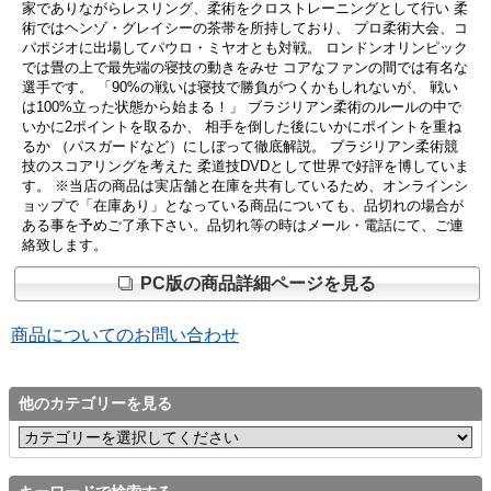
家でありながらレスリング、柔術をクロストレーニングとして行い 柔
術ではヘンゾ・グレイシーの茶帯を所持しており、 プロ柔術大会、コ
パポジオに出場してパウロ・ミヤオとも対戦。 ロンドンオリンピック
では畳の上で最先端の寝技の動きをみせ コアなファンの間では有名な
選手です。 「90%の戦いは寝技で勝負がつくかもしれないが、 戦い
は100%立った状態から始まる！」 ブラジリアン柔術のルールの中で
いかに2ポイントを取るか、 相手を倒した後にいかにポイントを重ね
るか （パスガードなど）にしぼって徹底解説。 ブラジリアン柔術競
技のスコアリングを考えた 柔道技DVDとして世界で好評を博していま
す。 ※当店の商品は実店舗と在庫を共有しているため、オンラインシ
ョップで「在庫あり」となっている商品についても、品切れの場合が
ある事を予めご了承下さい。品切れ等の時はメール・電話にて、ご連
絡致します。
PC版の商品詳細ページを見る
商品についてのお問い合わせ
他のカテゴリーを見る