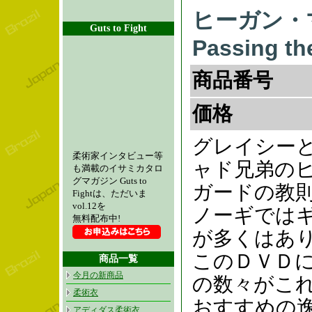
ヒーガン・マチ
Guts to Fight
Passing th
商品番号
価格
グレイシー
柔術家インタビュー等
ャド兄弟のヒ
も満載のイサミカタロ
グマガジン Guts to
ガードの教
Fightは、ただいま
vol.12を
ノーギでは
無料配布中!
が多くはあ
このＤＶＤ
商品一覧
今月の新商品
の数々がこ
柔術衣
おすすめの
アディダス柔術衣