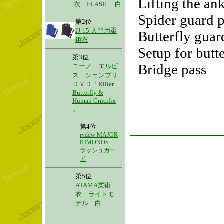
Lifting the an
衣 FLASH 白
Spider guard 
第2位
JJ-15 入門用柔
Butterfly guar
術衣
Setup for butt
第3位
Bridge pass
ニーノ エルビ
ス シェンブリ
ＤＶＤ「Killer
Butterfly &
Human Crucifix
」
第4位
rvddw MAJOR
KIMONOS
ラッシュガー
ド
第5位
ATAMA柔術
衣 ライトモ
デル 白