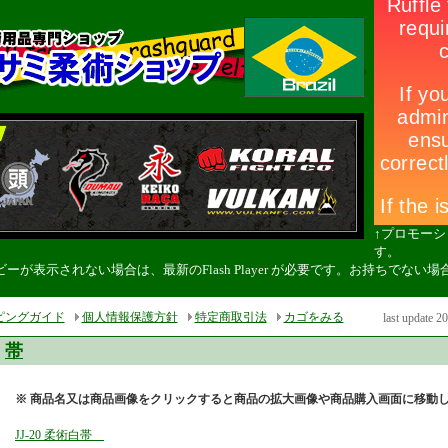
↑プロモー
す。
ーが表示されない場合は、最新のFlash Player が必要です。お持ちでな
。
ピングガイド
個人情報保護方針
特定商取引法
カゴをみる
last update 2
帯
※ 商品名又は商品画像をクリックすると商品の拡大画像や商品購入画面に移動
JJ-20 柔術白帯