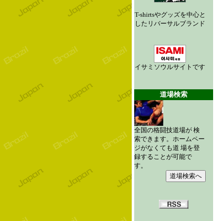
T-shirtsやグッズを中心と
したリバーサルブランド
イサミソウルサイトです
道場検索
全国の格闘技道場が 検
索できます。ホームペー
ジがなくても道 場を登
録することが可能で
す。