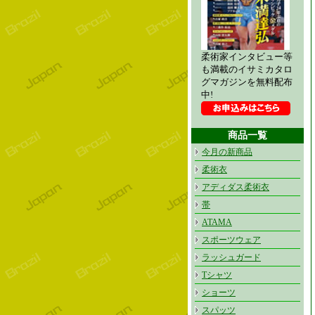
柔術家インタビュー等
も満載のイサミカタロ
グマガジンを無料配布
中!
商品一覧
今月の新商品
柔術衣
アディダス柔術衣
帯
ATAMA
スポーツウェア
ラッシュガード
Tシャツ
ショーツ
スパッツ