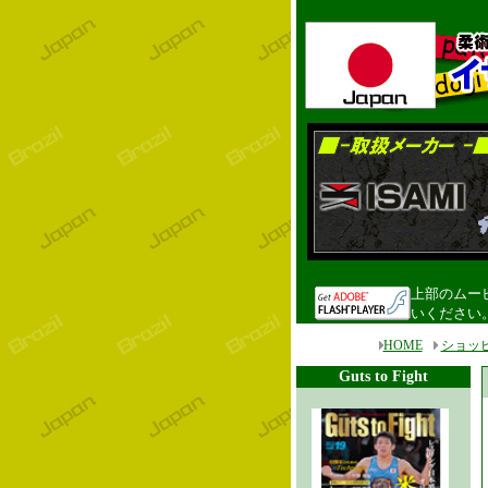
上部のムービ
いください
HOME
ショッ
Guts to Fight