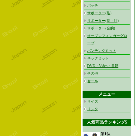
パッチ
サポーター(足)
サポーター(腕・肘)
サポーター(金的)
オープンフィンガーグロ
ーブ
パンチングミット
キックミット
DVD・Video・書籍
その他
セール
メニュー
サイズ
リンク
人気商品ランキング5
第1位