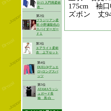
JJ-15 入門用柔術
175cm 袖口
衣
ズボン 丈94
第2位
ブラジリアン柔
術 小野瀬龍也の
スパイダーガー
ド１
第3位
エアライト柔術
衣 上下セット
第4位
DUELO(デュエ
ロ) ロングスパ
ッツ
第5位
ATAMAラッシ
ュガード長
袖 黒/白