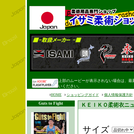
上部のムービーが表示されない場合は、最新のF
いください。
HOME
ショッピングガイド
個人情報保護方針
Guts to Fight
ＫＥＩＫＯ柔術衣ニ
サイズ