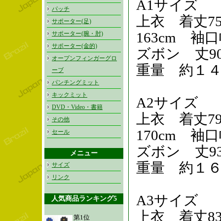
A1サイズ
パッチ
上衣 着丈75
サポーター(足)
163cm 袖口
サポーター(腕・肘)
サポーター(金的)
ズボン 丈90
オープンフィンガーグロ
重量 約１
ーブ
パンチングミット
キックミット
A2サイズ
DVD・Video・書籍
上衣 着丈79
その他
170cm 袖口
セール
ズボン 丈93
メニュー
重量 約１
サイズ
リンク
A3サイズ
人気商品ランキング5
上衣 着丈8
第1位