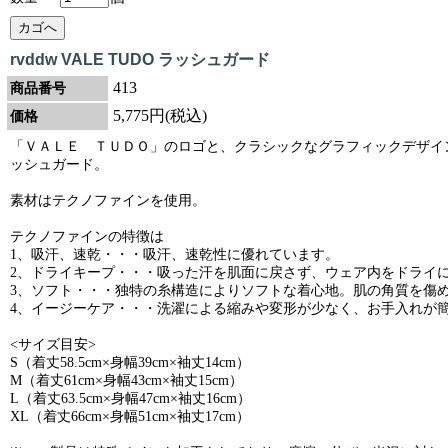
rvddw VALE TUDO ラッシュガード
413
商品番号
5,775円(税込)
価格
「ＶＡＬＥ ＴＵＤＯ」のロゴと、クラシックなグラフィックデザイ
ッシュガード。
素材はテクノファインを使用。
テクノファインの特徴は
1、吸汗、速乾・・・吸汗、速乾性に優れています。
2、ドライキープ・・・吸った汗を肌面に戻さず、ウェア内をドライ
3、ソフト・・・独特の糸構造によりソフトな着心地。肌の角質を傷
4、イージーケア・・・洗濯による縮みや変形が少なく、お手入れが
<サイズ目安>
S（着丈58.5cm×身幅39cm×袖丈14cm）
M（着丈61cm×身幅43cm×袖丈15cm）
L（着丈63.5cm×身幅47cm×袖丈16cm）
XL（着丈66cm×身幅51cm×袖丈17cm）