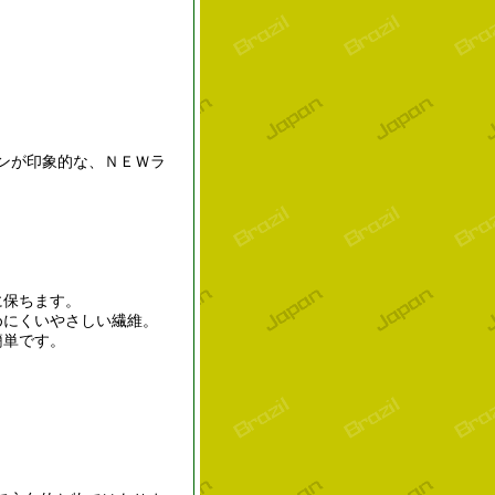
ンが印象的な、ＮＥＷラ
に保ちます。
めにくいやさしい繊維。
簡単です。