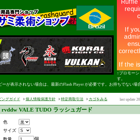
↑プロモー
す。
ーが表示されない場合は、最新のFlash Player が必要です。お持ちでな
。
ピングガイド
個人情報保護方針
特定商取引法
カゴをみる
last update 2
rvddw VALE TUDO ラッシュガード
色
サイズ
個
数量