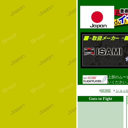
上部のムービ
いください
HOME
ショッ
Guts to Fight