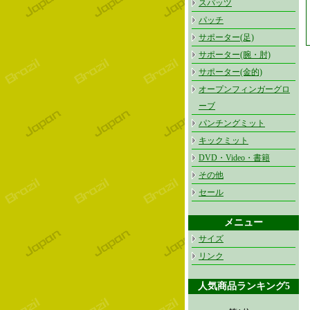
スパッツ
パッチ
サポーター(足)
サポーター(腕・肘)
サポーター(金的)
オープンフィンガーグロ
ーブ
パンチングミット
キックミット
DVD・Video・書籍
その他
セール
メニュー
サイズ
リンク
人気商品ランキング5