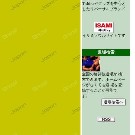
T-shirtsやグッズを中心と
したリバーサルブランド
イサミソウルサイトです
道場検索
全国の格闘技道場が 検
索できます。ホームペー
ジがなくても道 場を登
録することが可能で
す。