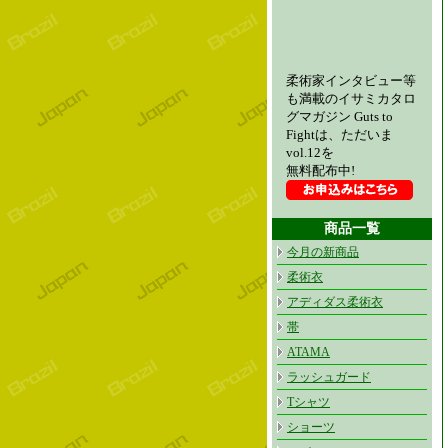
柔術家インタビュー等
も満載のイサミカタロ
グマガジン Guts to
Fightは、ただいま
vol.12を
無料配布中!
商品一覧
今月の新商品
柔術衣
アディダス柔術衣
帯
ATAMA
ラッシュガード
Tシャツ
ショーツ