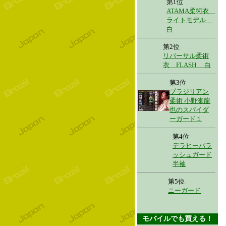
第1位
ATAMA柔術衣
ライトモデル
白
第2位
リバーサル柔術
衣 FLASH 白
第3位
ブラジリアン
柔術 小野瀬龍
也のスパイダ
ーガード１
第4位
デラヒーバラ
ッシュガード
半袖
第5位
ニーガード
モバイルでも買える！