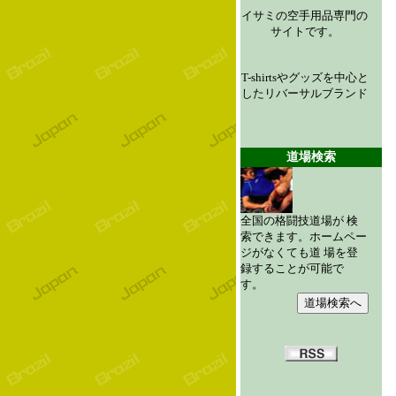
イサミの空手用品専門の
サイトです。
T-shirtsやグッズを中心と
したリバーサルブランド
道場検索
全国の格闘技道場が 検
索できます。ホームペー
ジがなくても道 場を登
録することが可能で
す。