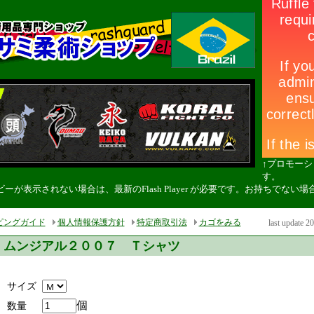
↑プロモー
す。
ーが表示されない場合は、最新のFlash Player が必要です。お持ちでな
。
ピングガイド
個人情報保護方針
特定商取引法
カゴをみる
last update 2
ムンジアル２００７ Ｔシャツ
サイズ
個
数量