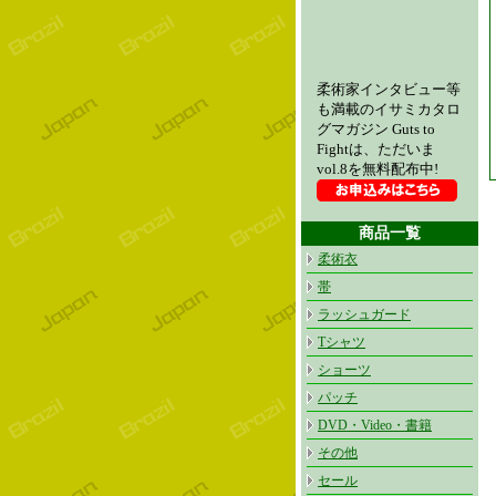
柔術家インタビュー等
も満載のイサミカタロ
グマガジン Guts to
Fightは、ただいま
vol.8を無料配布中!
商品一覧
柔術衣
帯
ラッシュガード
Tシャツ
ショーツ
パッチ
DVD・Video・書籍
その他
セール