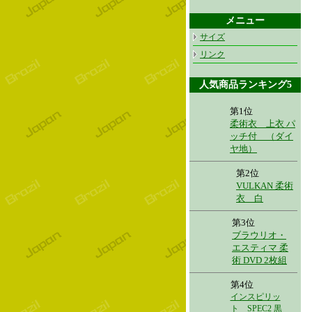
メニュー
サイズ
リンク
人気商品ランキング5
第1位
柔術衣 上衣 パ
ッチ付 （ダイ
ヤ地）
第2位
VULKAN 柔術
衣 白
第3位
ブラウリオ・
エスティマ 柔
術 DVD 2枚組
第4位
インスピリッ
ト SPEC2 黒