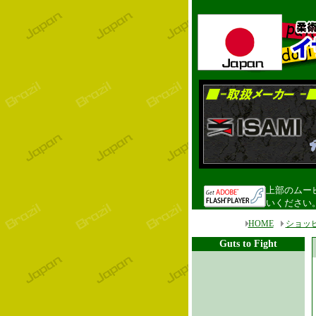
上部のムービ
いください
HOME
ショッ
Guts to Fight