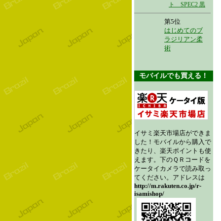
ト SPEC2 黒
第5位
はじめてのブ
ラジリアン柔
術
モバイルでも買える！
イサミ楽天市場店ができま
した！モバイルから購入で
きたり、楽天ポイントも使
えます。下のＱＲコードを
ケータイカメラで読み取っ
てください。アドレスは
http://m.rakuten.co.jp/r-
isamishop/