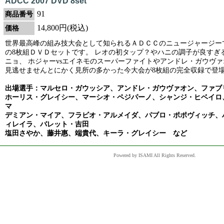
ADCC 2007 DVD 8set
91
商品番号
14,800円(税込)
価格
世界最高峰の組み技大会として知られるＡＤＣＣのニュージャージーで 
の8枚組ＤＶＤセットです。 レオの初タップ？やハニの調子が良すぎ
ニョ、 ホジャーvsエイネモのスーパーファイトやアンドレ・ガウヴァ
見逃せませんとにかく見所の多かった今大会が8枚組の完全収録で登
出場選手：マルセロ・ガウッシア、アンドレ・ガウヴァオン、ファブ
ホーリス・グレイシー、マーシオ・ペジパーノ、シャンジ・ヒベイロ
マ
デミアン・マイア、フラビオ・アルメイダ、パブロ・ポポヴィッチ、
ィレイラ、バレット・吉田
塩田さやか、藤井惠、端貴代、キーラ・グレイシー など
Powered by ISAMI All Rights Reserved.