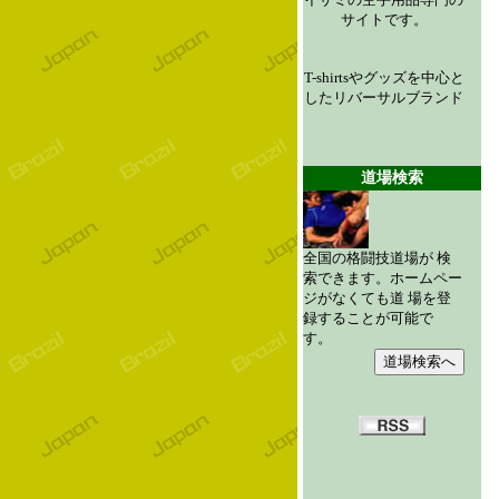
サイトです。
T-shirtsやグッズを中心と
したリバーサルブランド
道場検索
全国の格闘技道場が 検
索できます。ホームペー
ジがなくても道 場を登
録することが可能で
す。