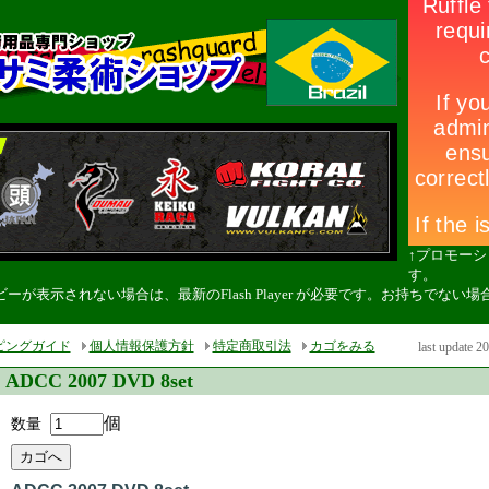
↑プロモー
す。
ーが表示されない場合は、最新のFlash Player が必要です。お持ちでな
。
ピングガイド
個人情報保護方針
特定商取引法
カゴをみる
last update 2
ADCC 2007 DVD 8set
個
数量