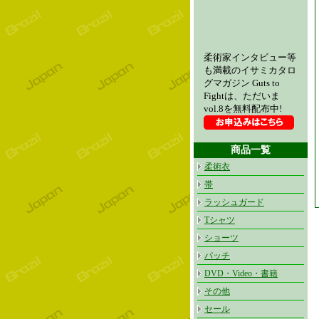
柔術家インタビュー等
も満載のイサミカタロ
グマガジン Guts to
Fightは、ただいま
vol.8を無料配布中!
商品一覧
柔術衣
帯
ラッシュガード
Tシャツ
ショーツ
パッチ
DVD・Video・書籍
その他
セール