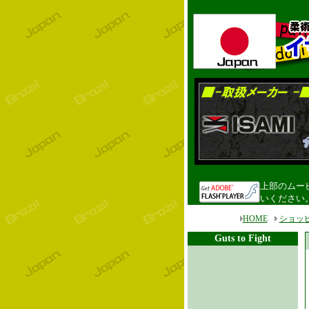
上部のムービ
いください
HOME
ショッ
Guts to Fight