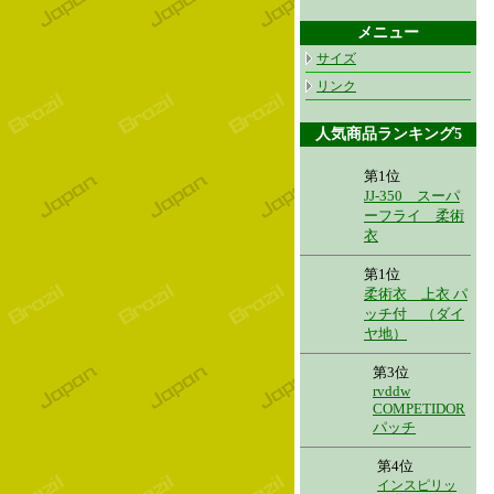
メニュー
サイズ
リンク
人気商品ランキング5
第1位
JJ-350 スーパ
ーフライ 柔術
衣
第1位
柔術衣 上衣 パ
ッチ付 （ダイ
ヤ地）
第3位
rvddw
COMPETIDOR
パッチ
第4位
インスピリッ