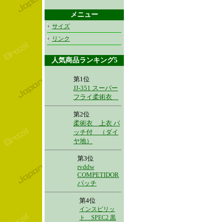
メニュー
サイズ
リンク
人気商品ランキング5
第1位
JJ-351 スーパー
フライ柔術衣
第2位
柔術衣 上衣 パ
ッチ付 （ダイ
ヤ地）
第3位
rvddw
COMPETIDOR
パッチ
第4位
インスピリッ
ト SPEC2 黒