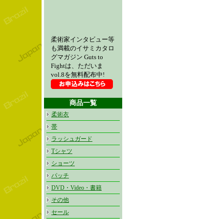
柔術家インタビュー等
も満載のイサミカタロ
グマガジン Guts to
Fightは、ただいま
vol.8を無料配布中!
商品一覧
柔術衣
帯
ラッシュガード
Tシャツ
ショーツ
パッチ
DVD・Video・書籍
その他
セール