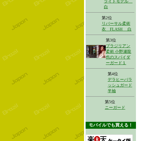
ライトモデル
白
第2位
リバーサル柔術
衣 FLASH 白
第3位
ブラジリアン
柔術 小野瀬龍
也のスパイダ
ーガード１
第4位
デラヒーバラ
ッシュガード
半袖
第5位
ニーガード
モバイルでも買える！