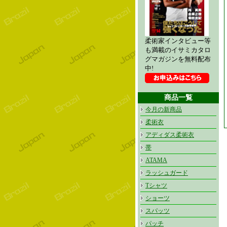
柔術家インタビュー等
も満載のイサミカタロ
グマガジンを無料配布
中!
商品一覧
今月の新商品
柔術衣
アディダス柔術衣
帯
ATAMA
ラッシュガード
Tシャツ
ショーツ
スパッツ
パッチ