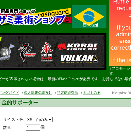
↑プロモー
す。
ーが表示されない場合は、最新のFlash Player が必要です。お持ちでな
。
ピングガイド
個人情報保護方針
特定商取引法
カゴをみる
last update 2
金的サポーター
サイズ・色
個
数量