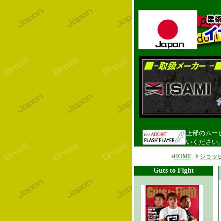
上部のムービ
いください
HOME
ショッ
Guts to Fight