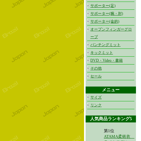
サポーター(足)
サポーター(腕・肘)
サポーター(金的)
オープンフィンガーグロ
ーブ
パンチングミット
キックミット
DVD・Video・書籍
その他
セール
メニュー
サイズ
リンク
人気商品ランキング5
第1位
ATAMA柔術衣