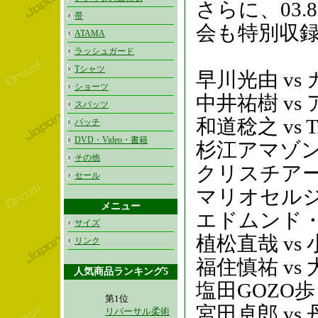
さらに、03
帯
会も特別収
ATAMA
ラッシュガード
Tシャツ
早川光由 v
ショーツ
中井祐樹 v
スパッツ
和道稔之 vs T
パッチ
DVD・Video・書籍
杉江アマゾン大
その他
クリスチアー
セール
マリオセルジ
メニュー
エドムンド・
サイズ
植松直哉 vs
リンク
福住慎祐 vs
人気商品ランキング5
塩田GOZO歩
第1位
宮田卓郎 vs
リバーサル柔術