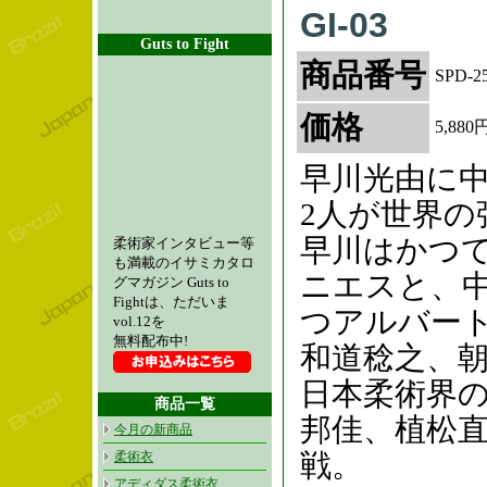
GI-03
Guts to Fight
商品番号
SPD-2
価格
5,880
早川光由に
2人が世界の
早川はかつ
柔術家インタビュー等
も満載のイサミカタロ
ニエスと、
グマガジン Guts to
Fightは、ただいま
つアルバー
vol.12を
無料配布中!
和道稔之、
日本柔術界
商品一覧
邦佳、植松
今月の新商品
戦。
柔術衣
アディダス柔術衣