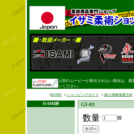
上部のムービーが表示されない場合は、最新のF
いください。
HOME
ショッピングガイド
個人情報保護方針
ISAMI杯
GI-03
数量
個