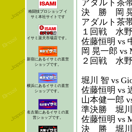
アダルト茶帯
決 勝 岡 晃
格闘技プロショップ イ
サミ本社サイトです
アダルト茶帯
１回戦 水
イサミ楽天市場店です。
佐藤恒明
岡 晃一郎 vs M
２回戦 水野健次 
新宿にあるイサミの直営
ショップです。
堀川 智 vs 
横浜にあるイサミの直営
佐藤恒明
ショップです。
山本健一郎 vs M
準決勝 堀
名古屋にあるイサミの直
佐藤恒明 vs Ma
営ショップです。
決 勝 堀川 智 v