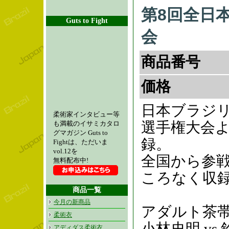
第8回全日
Guts to Fight
会
商品番号
価格
日本ブラジ
柔術家インタビュー等
選手権大会
も満載のイサミカタロ
グマガジン Guts to
録。
Fightは、ただいま
vol.12を
全国から参
無料配布中!
ころなく収
商品一覧
今月の新商品
アダルト茶帯ガ
柔術衣
小林史明
アディダス柔術衣