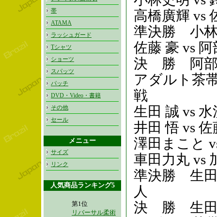
帯
高橋廣輝 vs 
ATAMA
準決勝 小林史
ラッシュガード
佐藤 豪 vs 
Tシャツ
ショーツ
決 勝 阿部博
スパッツ
アダルト茶帯プ
パッチ
戦
DVD・Video・書籍
生田 誠 
その他
セール
井田 悟 
澤田まこと
メニュー
サイズ
車田力丸 vs
リンク
準決勝 生田 
人気商品ランキング5
人
決 勝 生田 
第1位
リバーサル柔術