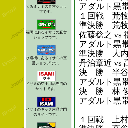
アダルト黒帯ペ
大阪ミナミの直営ショッ
プです。
１回戦 荒牧
準決勝 荒
福岡にあるイサミの直営
佐藤稔之 vs
ショップです。
アダルト黒帯
準決勝 大
水道橋にあるイサミの直
丹治章近 vs
営ショップです。
決 勝 半谷泰
アダルト黒帯
イサミの空手用品専門の
サイトです。
決 勝 林 俊介
アダルト黒帯
イサミのキック用品専門
のサイトです。
１回戦 上村