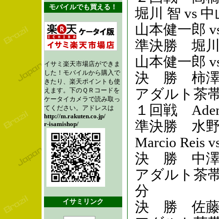
モバイルでも買える！
堀川 智 
山本健一郎 
準決勝 堀
山本健一郎 v
イサミ楽天市場店ができま
した！モバイルから購入で
決 勝 柿澤剛
きたり、楽天ポイントも使
アダルト茶帯
えます。下のＱＲコードを
ケータイカメラで読み取っ
１回戦 Adem
てください。アドレスは
http://m.rakuten.co.jp/
準決勝 水
r-isamishop/
Marcio Re
決 勝 中澤大
アダルト茶帯メ
分
イサミリンク
決 勝 佐藤恒