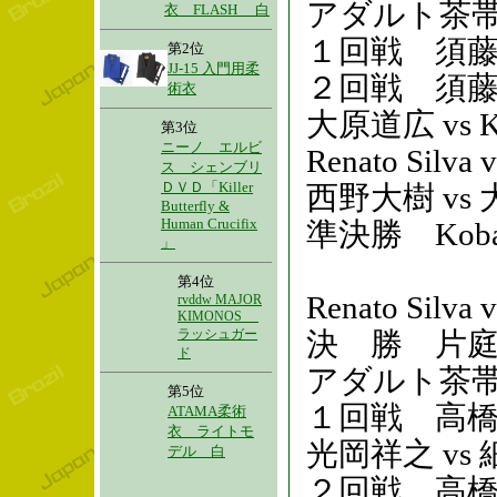
アダルト茶帯
衣 FLASH 白
１回戦 須藤
第2位
JJ-15 入門用柔
２回戦 須
術衣
大原道広 vs
第3位
ニーノ エルビ
Renato 
ス シェンブリ
ＤＶＤ「Killer
西野大樹 vs
Butterfly &
Human Crucifix
準決勝 Kobay
」
第4位
Renato Sil
rvddw MAJOR
KIMONOS
ラッシュガー
決 勝 片庭勝宣 
ド
アダルト茶帯
第5位
１回戦 高
ATAMA柔術
衣 ライトモ
光岡祥之 vs
デル 白
２回戦 高