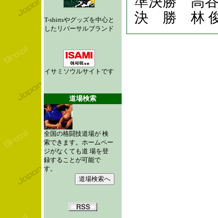
準決勝 高谷
決 勝 林 俊
T-shirtsやグッズを中心と
したリバーサルブランド
イサミソウルサイトです
道場検索
全国の格闘技道場が 検
索できます。ホームペー
ジがなくても道 場を登
録することが可能で
す。