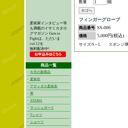
個
数量
フィンガーグローブ
柔術家インタビュー等
SS-006
商品番号
も満載のイサミカタロ
グマガジン Guts to
5,000円(税込)
価格
Fightは、ただいま
vol.12を
サイズ/S～L スポンジ厚さ
無料配布中!
商品一覧
今月の新商品
柔術衣
アディダス柔術衣
帯
ATAMA
ラッシュガード
Tシャツ
ショーツ