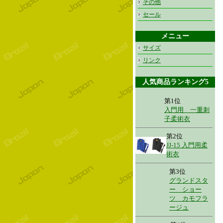
その他
セール
メニュー
サイズ
リンク
人気商品ランキング5
第1位
入門用 一重刺
子柔術衣
第2位
JJ-15 入門用柔
術衣
第3位
グランドスタ
ー ショー
ツ カモフラ
ージュ