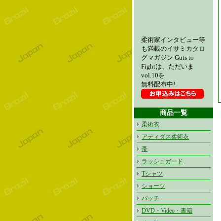
柔術家インタビュー等
も満載のイサミカタロ
グマガジン Guts to
Fightは、ただいま
vol.10を
無料配布中!
商品一覧
柔術衣
アディダス柔術衣
帯
ラッシュガード
Tシャツ
ショーツ
パッチ
DVD・Video・書籍