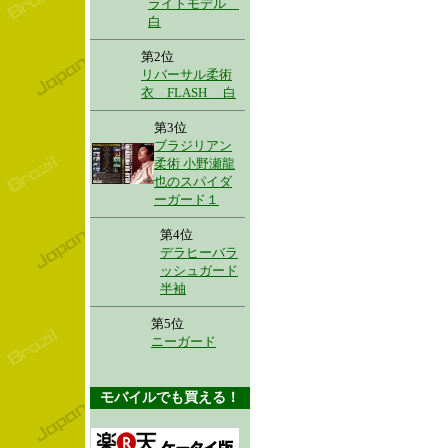
ライトモデル
白
第2位
リバーサル柔術
衣 FLASH 白
第3位
ブラジリアン
柔術 小野瀬龍
也のスパイダ
ーガード１
第4位
デラヒーバラ
ッシュガード
半袖
第5位
ニーガード
モバイルでも買える！