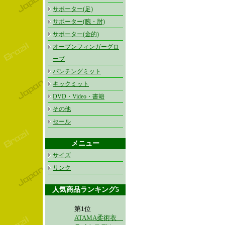
サポーター(足)
サポーター(腕・肘)
サポーター(金的)
オープンフィンガーグロ
ーブ
パンチングミット
キックミット
DVD・Video・書籍
その他
セール
メニュー
サイズ
リンク
人気商品ランキング5
第1位
ATAMA柔術衣