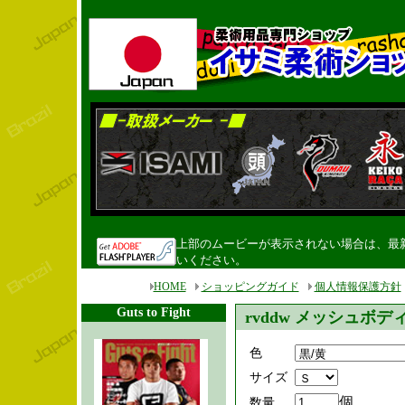
上部のムービーが表示されない場合は、最新のF
いください。
HOME
ショッピングガイド
個人情報保護方針
Guts to Fight
rvddw メッシュボ
色
サイズ
個
数量