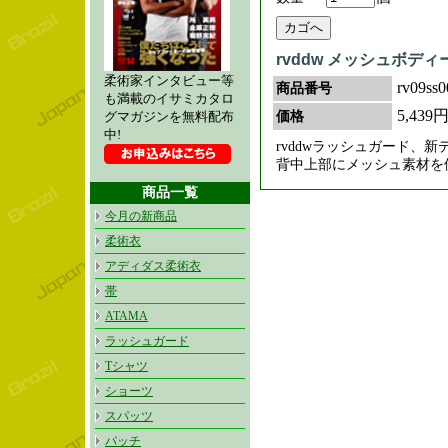
rvddw メッシュボデ
柔術家インタビュー等
rv09ss0
商品番号
も満載のイサミカタロ
5,439
価格
グマガジンを無料配布
中!
rvddwラッシュガード、
背中上部にメッシュ素材を
商品一覧
今月の新商品
柔術衣
アディダス柔術衣
帯
ATAMA
ラッシュガード
Tシャツ
ショーツ
スパッツ
パッチ