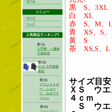
セール
黒 S、3XL
メニュー
白 XL
サイズ
赤 S、M、L
リンク
青 XS、S、
人気商品ランキング5
黄 S
第1位
茶 XS,S、L
入門用 一重刺
子柔術衣
第2位
JJ-15 入門用柔
術衣
サイズ目安
第3位
グランドスタ
ＸＳ ウエ
ー ショー
ツ カモフラ
４ｃｍ
ージュ
Ｓ ウエ
第4位
ジャンジャッ