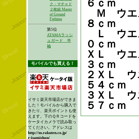
６ｃｍ
ク・マチャド
２枚組 Master
Ｍ ウエ
of Ground
Fighting
８ｃｍ
第5位
Ｌ ウエ
ATAMAラッシ
ュガード 半
０ｃｍ
袖
ＸＬ ウエ
３ｃｍ
モバイルでも買える！
２ＸＬ ウ
５４ｃｍ
３ＸＬ ウ
イサミ楽天市場店ができま
５７ｃｍ
した！モバイルから購入で
きたり、楽天ポイントも使
えます。下のＱＲコードを
ケータイカメラで読み取っ
てください。アドレスは
http://m.rakuten.co.jp/
r-isamishop/