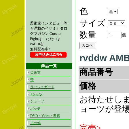
色
サイズ
柔術家インタビュー等
も満載のイサミカタロ
数量
グマガジン Guts to
個
Fightは、ただいま
vol.10を
無料配布中!
rvddw A
商品一覧
商品番号
柔術衣
帯
価格
ラッシュガード
Tシャツ
お待たせしま
ショーツ
ョーツが登
パッチ
DVD・Video・書籍
その他
完売>