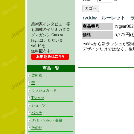
rvddw ルーレット 
柔術家インタビュー等
rvgear002
商品番号
も満載のイサミカタロ
5,775円
価格
グマガジン Guts to
Fightは、ただいま
rvddwから新ラッシュが登
vol.10を
デザインだけではなく、生
無料配布中!
商品一覧
柔術衣
帯
ラッシュガード
Tシャツ
ショーツ
パッチ
DVD・Video・書籍
その他