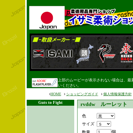
上部のムービーが表示されない場合は、最新のF
いください。
HOME
ショッピングガイド
個人情報保護方針
Guts to Fight
rvddw ルーレット
色
サイズ
個
数量