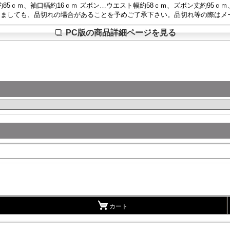
、裄約85ｃｍ、袖口幅約16ｃｍ ズボン…ウエスト幅約58ｃｍ、ズボン丈約95ｃ
きましても、品切れの場合があることを予めご了承下さい。品切れ等の際はメ
PC版の商品詳細ページを見る
カート