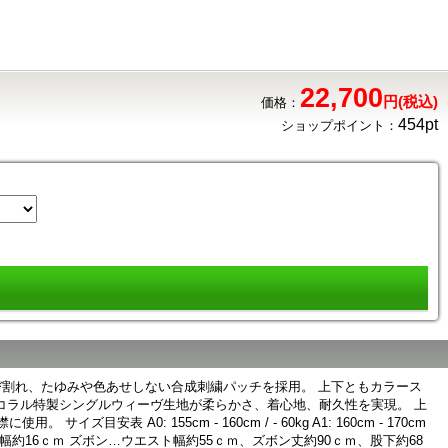
22,700
円(税込)
価格：
454pt
ショップポイント：
ンの剥がれ、ひび割れ、たゆみや色あせしない合成刺繍パッチを採用。 上下ともカラース
コラル特製シングルウィーヴ生地が柔らかさ、着心地、耐久性を実現。 上
0: 155cm - 160cm / - 60kg A1: 160cm - 170cm
7ｃｍ、袖口幅約16ｃｍ ズボン…ウエスト幅約55ｃｍ、ズボン丈約90ｃｍ、股下約68