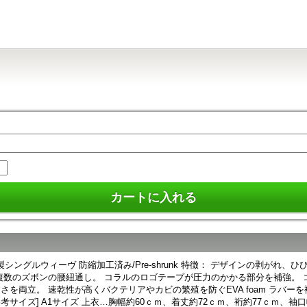
％ Koral特製シングルウィーヴ 防縮加工済み/Pre-shrunk 特徴： デザイ
複数のズボンの腰紐通し。 コラルのロゴテープが圧力のかかる部分を補強。 
が高くバクテリアやカビの繁殖を防ぐEVA foam ラバーを襟に使用。 サイズ目安表 A
まで目安です。） [参考サイズ] A1サイズ 上衣…胸幅約60ｃｍ、着丈約72ｃｍ、裄約7