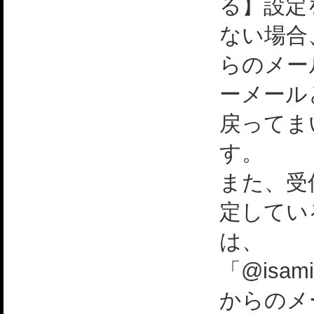
る】設定
ない場合
らのメー
ーメール
戻ってま
す。
また、受
定してい
は、
「@isami
からのメ