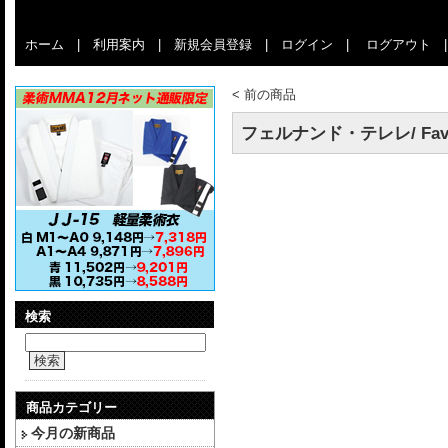
ホーム
|
利用案内
|
新規会員登録
|
ログイン
|
ログアウト
<
前の商品
フェルナンド・テレレ/ Favela J
検索
検索
商品カテゴリー
今月の新商品