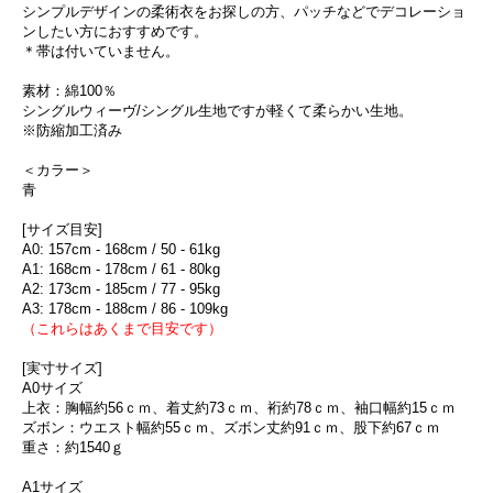
シンプルデザインの柔術衣をお探しの方、パッチなどでデコレーショ
ンしたい方におすすめです。
＊帯は付いていません。
素材：綿100％
シングルウィーヴ/シングル生地ですが軽くて柔らかい生地。
※防縮加工済み
＜カラー＞
青
[サイズ目安]
A0: 157cm - 168cm / 50 - 61kg
A1: 168cm - 178cm / 61 - 80kg
A2: 173cm - 185cm / 77 - 95kg
A3: 178cm - 188cm / 86 - 109kg
（これらはあくまで目安です）
[実寸サイズ]
A0サイズ
上衣：胸幅約56ｃｍ、着丈約73ｃｍ、裄約78ｃｍ、袖口幅約15ｃｍ
ズボン：ウエスト幅約55ｃｍ、ズボン丈約91ｃｍ、股下約67ｃｍ
重さ：約1540ｇ
A1サイズ