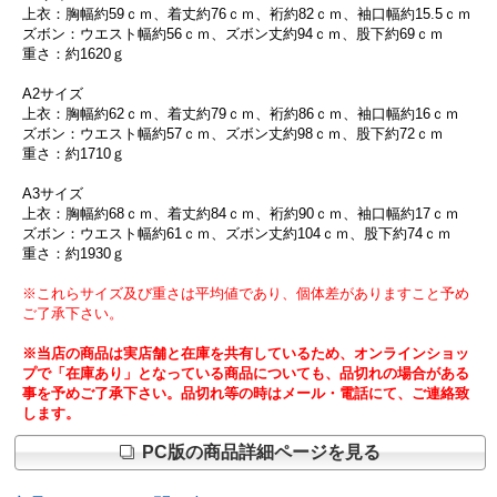
上衣：胸幅約59ｃｍ、着丈約76ｃｍ、裄約82ｃｍ、袖口幅約15.5ｃｍ
ズボン：ウエスト幅約56ｃｍ、ズボン丈約94ｃｍ、股下約69ｃｍ
重さ：約1620ｇ
A2サイズ
上衣：胸幅約62ｃｍ、着丈約79ｃｍ、裄約86ｃｍ、袖口幅約16ｃｍ
ズボン：ウエスト幅約57ｃｍ、ズボン丈約98ｃｍ、股下約72ｃｍ
重さ：約1710ｇ
A3サイズ
上衣：胸幅約68ｃｍ、着丈約84ｃｍ、裄約90ｃｍ、袖口幅約17ｃｍ
ズボン：ウエスト幅約61ｃｍ、ズボン丈約104ｃｍ、股下約74ｃｍ
重さ：約1930ｇ
※これらサイズ及び重さは平均値であり、個体差がありますこと予め
ご了承下さい。
※当店の商品は実店舗と在庫を共有しているため、オンラインショッ
プで「在庫あり」となっている商品についても、品切れの場合がある
事を予めご了承下さい。品切れ等の時はメール・電話にて、ご連絡致
します。
PC版の商品詳細ページを見る