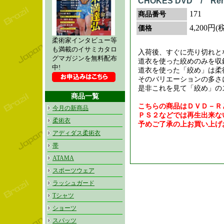
CHOKES DVD / Rena
171
商品番号
4,200円(
価格
柔術家インタビュー等
も満載のイサミカタロ
入荷後、すぐに売り切れと
グマガジンを無料配布
道衣を使った絞めのみを収
中!
道衣を使った「絞め」は柔
そのバリエーションの多さ
是非これを見て「絞め」の
商品一覧
こちらの商品はＤＶＤ－Ｒ
今月の新商品
ＰＳ２などでは再生出来な
柔術衣
予めご了承の上お買い上げ
アディダス柔術衣
帯
ATAMA
スポーツウェア
ラッシュガード
Tシャツ
ショーツ
スパッツ