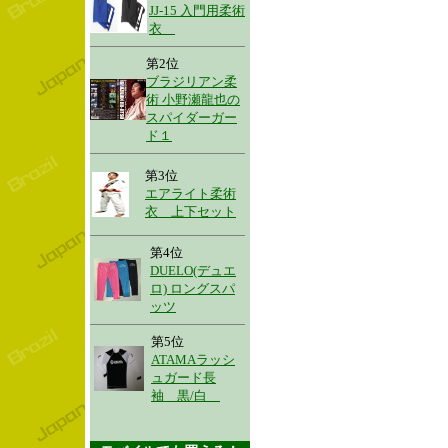
JJ-15 入門用柔術
衣
第2位
ブラジリアン柔
術 小野瀬龍也の
スパイダーガー
ド１
第3位
エアライト柔術
衣 上下セット
第4位
DUELO(デュエ
ロ) ロングスパ
ッツ
第5位
ATAMAラッシ
ュガード長
袖 黒/白