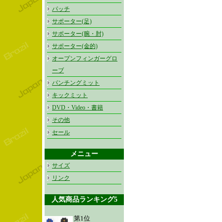
パッチ
サポーター(足)
サポーター(腕・肘)
サポーター(金的)
オープンフィンガーグロ
ーブ
パンチングミット
キックミット
DVD・Video・書籍
その他
セール
メニュー
サイズ
リンク
人気商品ランキング5
第1位