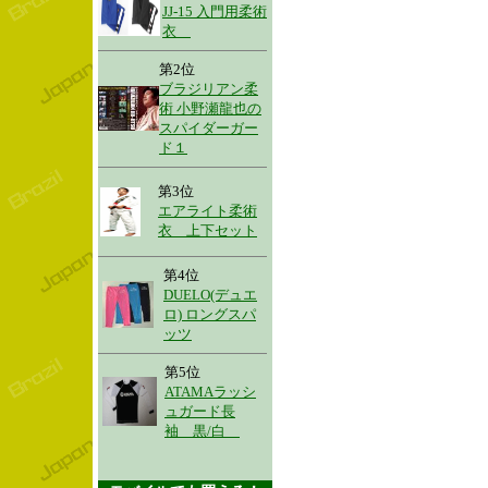
JJ-15 入門用柔術
衣
第2位
ブラジリアン柔
術 小野瀬龍也の
スパイダーガー
ド１
第3位
エアライト柔術
衣 上下セット
第4位
DUELO(デュエ
ロ) ロングスパ
ッツ
第5位
ATAMAラッシ
ュガード長
袖 黒/白