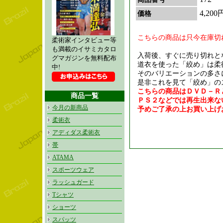
4,200
価格
こちらの商品は只今在庫切
柔術家インタビュー等
も満載のイサミカタロ
入荷後、すぐに売り切れと
グマガジンを無料配布
道衣を使った「絞め」は柔
中!
そのバリエーションの多さ
是非これを見て「絞め」の
こちらの商品はＤＶＤ－Ｒ
商品一覧
ＰＳ２などでは再生出来な
今月の新商品
予めご了承の上お買い上げ
柔術衣
アディダス柔術衣
帯
ATAMA
スポーツウェア
ラッシュガード
Tシャツ
ショーツ
スパッツ