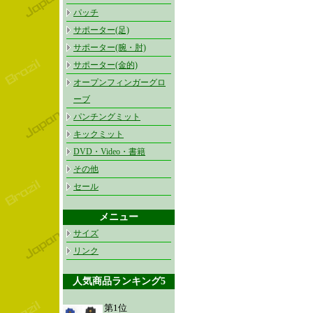
パッチ
サポーター(足)
サポーター(腕・肘)
サポーター(金的)
オープンフィンガーグロ
ーブ
パンチングミット
キックミット
DVD・Video・書籍
その他
セール
メニュー
サイズ
リンク
人気商品ランキング5
第1位