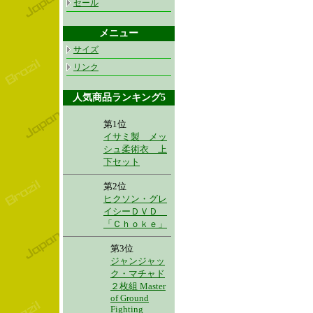
セール
メニュー
サイズ
リンク
人気商品ランキング5
第1位
イサミ製 メッ
シュ柔術衣 上
下セット
第2位
ヒクソン・グレ
イシーＤＶＤ
「Ｃｈｏｋｅ」
第3位
ジャンジャッ
ク・マチャド
２枚組 Master
of Ground
Fighting