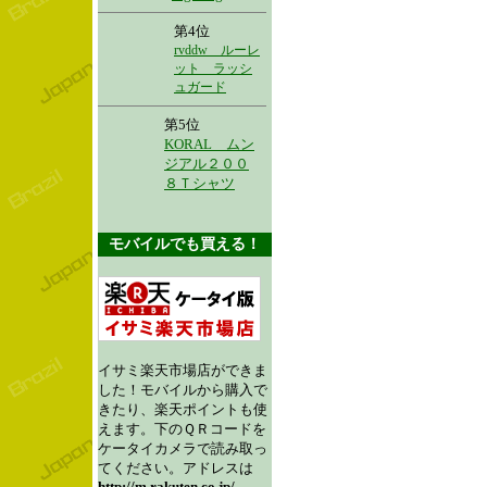
第4位
rvddw ルーレ
ット ラッシ
ュガード
第5位
KORAL ムン
ジアル２００
８Ｔシャツ
モバイルでも買える！
イサミ楽天市場店ができま
した！モバイルから購入で
きたり、楽天ポイントも使
えます。下のＱＲコードを
ケータイカメラで読み取っ
てください。アドレスは
http://m.rakuten.co.jp/