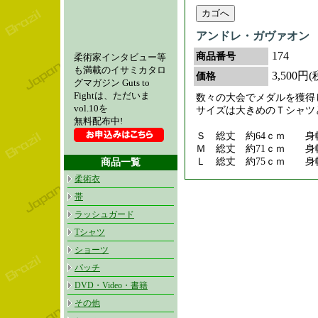
アンドレ・ガヴァオン
174
商品番号
柔術家インタビュー等
も満載のイサミカタロ
3,500円
価格
グマガジン Guts to
Fightは、ただいま
数々の大会でメダルを獲得
vol.10を
サイズは大きめのＴシャツ
無料配布中!
Ｓ 総丈 約64ｃｍ 身幅
Ｍ 総丈 約71ｃｍ 身幅
Ｌ 総丈 約75ｃｍ 身幅
商品一覧
柔術衣
帯
ラッシュガード
Tシャツ
ショーツ
パッチ
DVD・Video・書籍
その他