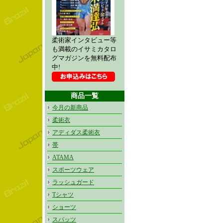
柔術家インタビュー等
も満載のイサミカタロ
グマガジンを無料配布
中!
商品一覧
今月の新商品
柔術衣
アディダス柔術衣
帯
ATAMA
スポーツウェア
ラッシュガード
Tシャツ
ショーツ
スパッツ