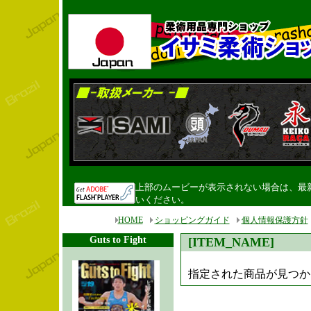
上部のムービーが表示されない場合は、最新のF
いください。
HOME
ショッピングガイド
個人情報保護方針
Guts to Fight
[ITEM_NAME]
指定された商品が見つかり