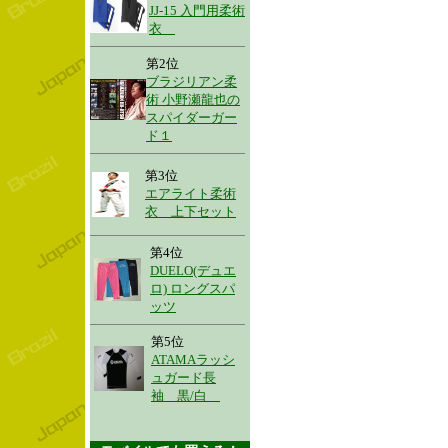
JJ-15 入門用柔術
衣
第2位
ブラジリアン柔
術 小野瀬龍也の
スパイダーガー
ド１
第3位
エアライト柔術
衣 上下セット
第4位
DUELO(デュエ
ロ) ロングスパ
ッツ
第5位
ATAMAラッシ
ュガード長
袖 黒/白