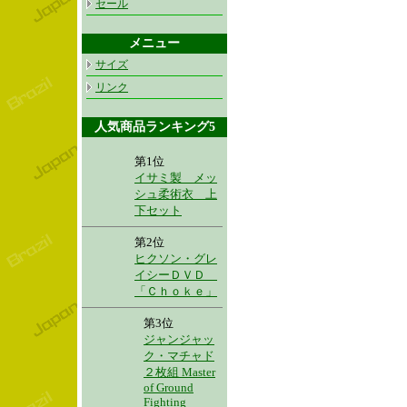
セール
メニュー
サイズ
リンク
人気商品ランキング5
第1位
イサミ製 メッ
シュ柔術衣 上
下セット
第2位
ヒクソン・グレ
イシーＤＶＤ
「Ｃｈｏｋｅ」
第3位
ジャンジャッ
ク・マチャド
２枚組 Master
of Ground
Fighting