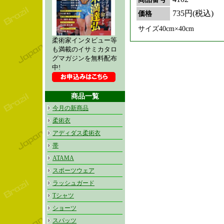
735円(税込)
価格
サイズ40cm×40cm
柔術家インタビュー等
も満載のイサミカタロ
グマガジンを無料配布
中!
商品一覧
今月の新商品
柔術衣
アディダス柔術衣
帯
ATAMA
スポーツウェア
ラッシュガード
Tシャツ
ショーツ
スパッツ