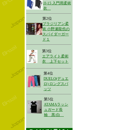
JJ-15 入門用柔術
衣
第2位
ブラジリアン柔
術 小野瀬龍也の
スパイダーガー
ド１
第3位
エアライト柔術
衣 上下セット
第4位
DUELO(デュエ
ロ) ロングスパ
ッツ
第5位
ATAMAラッシ
ュガード長
袖 黒/白