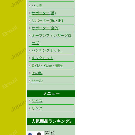
パッチ
サポーター(足)
サポーター(腕・肘)
サポーター(金的)
オープンフィンガーグロ
ーブ
パンチングミット
キックミット
DVD・Video・書籍
その他
セール
メニュー
サイズ
リンク
人気商品ランキング5
第1位