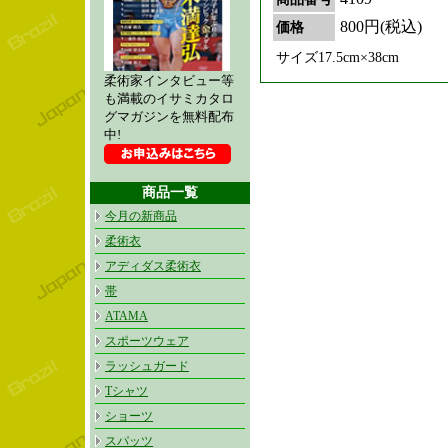
800円(税込)
価格
サイズ17.5cm×38cm
柔術家インタビュー等
も満載のイサミカタロ
グマガジンを無料配布
中!
商品一覧
今月の新商品
柔術衣
アディダス柔術衣
帯
ATAMA
スポーツウェア
ラッシュガード
Tシャツ
ショーツ
スパッツ