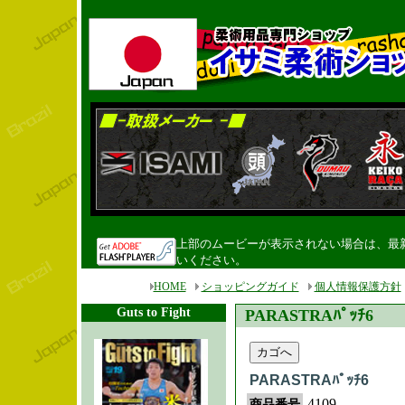
上部のムービーが表示されない場合は、最新のF
いください。
HOME
ショッピングガイド
個人情報保護方針
Guts to Fight
PARASTRAﾊﾟｯﾁ6
PARASTRAﾊﾟｯﾁ6
4109
商品番号