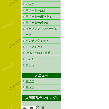
パッチ
サポーター(足)
サポーター(腕・肘)
サポーター(金的)
オープンフィンガーグロ
ーブ
パンチングミット
キックミット
DVD・Video・書籍
その他
セール
メニュー
サイズ
リンク
人気商品ランキング5
第1位