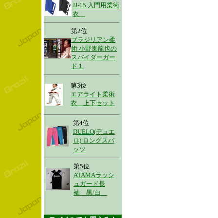
JJ-15 入門用柔術
衣
第2位
ブラジリアン柔
術 小野瀬龍也の
スパイダーガー
ド１
第3位
エアライト柔術
衣 上下セット
第4位
DUELO(デュエ
ロ) ロングスパ
ッツ
第5位
ATAMAラッシ
ュガード長
袖 黒/白