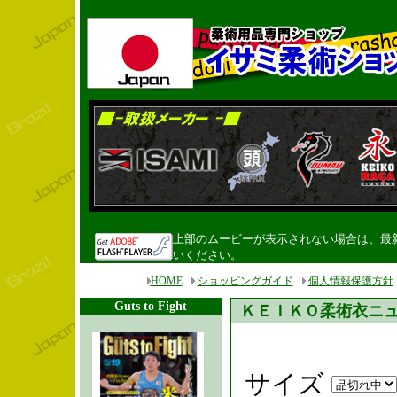
上部のムービーが表示されない場合は、最新のF
いください。
HOME
ショッピングガイド
個人情報保護方針
Guts to Fight
ＫＥＩＫＯ柔術衣ニ
サイズ