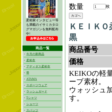
数量
枚
柔術家インタビュー等
ＫＥＩＫＯ
も満載のイサミカタロ
グマガジンを無料配布
中!
黒
商品番号
商品一覧
今月の新商品
価格
柔術衣
アディダス柔術衣
KEIKOの
帯
ATAMA
ーブ素材。
スポーツウェア
ウォッシュ
ラッシュガード
す。
Tシャツ
ショーツ
スパッツ