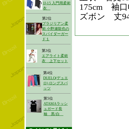
JJ-15 入門用柔術
175cm 袖口
衣
ズボン 丈94
第2位
ブラジリアン柔
術 小野瀬龍也の
スパイダーガー
ド１
第3位
エアライト柔術
衣 上下セット
第4位
DUELO(デュエ
ロ) ロングスパ
ッツ
第5位
ATAMAラッシ
ュガード長
袖 黒/白