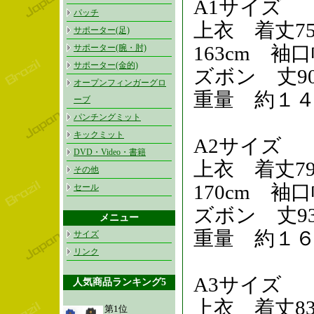
A1サイズ
パッチ
上衣 着丈75
サポーター(足)
163cm 袖口
サポーター(腕・肘)
サポーター(金的)
ズボン 丈90
オープンフィンガーグロ
重量 約１
ーブ
パンチングミット
キックミット
A2サイズ
DVD・Video・書籍
上衣 着丈79
その他
170cm 袖口
セール
ズボン 丈93
メニュー
重量 約１
サイズ
リンク
A3サイズ
人気商品ランキング5
上衣 着丈8
第1位