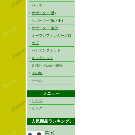
パッチ
サポーター(足)
サポーター(腕・肘)
サポーター(金的)
オープンフィンガーグロ
ーブ
パンチングミット
キックミット
DVD・Video・書籍
その他
セール
メニュー
サイズ
リンク
人気商品ランキング5
第1位