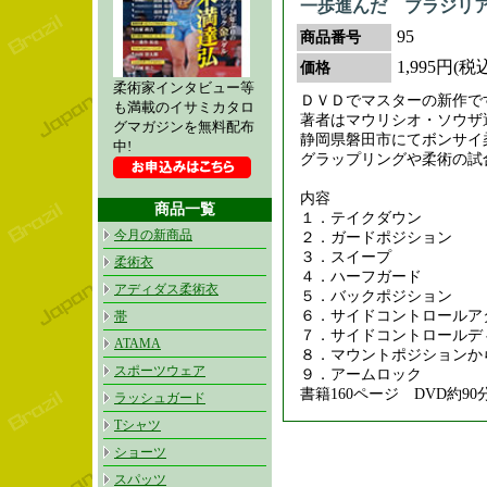
一歩進んだ ブラジリ
95
商品番号
1,995円(税
価格
柔術家インタビュー等
ＤＶＤでマスターの新作で
も満載のイサミカタロ
著者はマウリシオ・ソウザ
グマガジンを無料配布
静岡県磐田市にてボンサイ
中!
グラップリングや柔術の試
内容
商品一覧
１．テイクダウン
今月の新商品
２．ガードポジション
３．スイープ
柔術衣
４．ハーフガード
アディダス柔術衣
５．バックポジション
６．サイドコントロールア
帯
７．サイドコントロールデ
ATAMA
８．マウントポジションか
スポーツウェア
９．アームロック
書籍160ページ DVD約90
ラッシュガード
Tシャツ
ショーツ
スパッツ