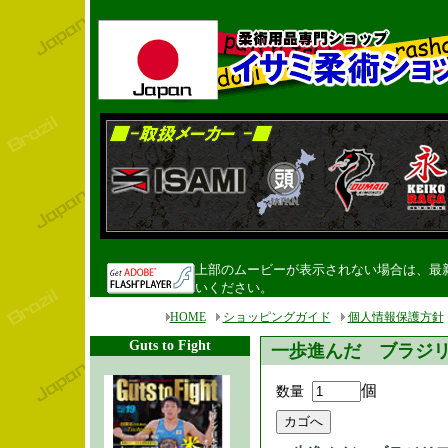
上部のムービーが表示されない場合は、最新のF
いください。
HOME
ショッピングガイド
個人情報保護方針
Guts to Fight
一歩進んだ ブラジ
個
数量