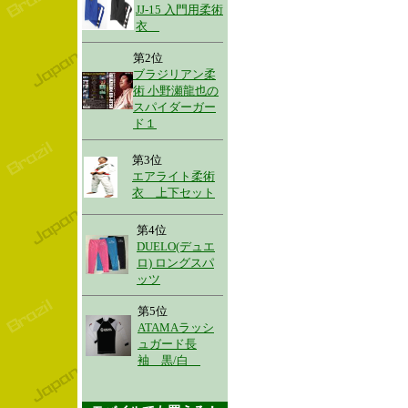
JJ-15 入門用柔術
衣
第2位
ブラジリアン柔
術 小野瀬龍也の
スパイダーガー
ド１
第3位
エアライト柔術
衣 上下セット
第4位
DUELO(デュエ
ロ) ロングスパ
ッツ
第5位
ATAMAラッシ
ュガード長
袖 黒/白