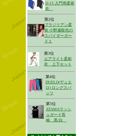
JJ-15 入門用柔術
衣
第2位
ブラジリアン柔
術 小野瀬龍也の
スパイダーガー
ド１
第3位
エアライト柔術
衣 上下セット
第4位
DUELO(デュエ
ロ) ロングスパ
ッツ
第5位
ATAMAラッシ
ュガード長
袖 黒/白