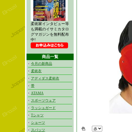
柔術家インタビュー等
も満載のイサミカタロ
グマガジンを無料配布
中!
商品一覧
今月の新商品
柔術衣
アディダス柔術衣
帯
ATAMA
スポーツウェア
ラッシュガード
Tシャツ
ショーツ
色
スパッツ