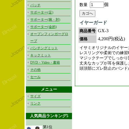
個
数量
パッチ
サポーター(足)
サポーター(腕・肘)
イヤーガード
サポーター(金的)
GX-3
商品番号
オープンフィンガーグロ
4,200円(税込)
価格
ーブ
イサミオリジナルのイヤー
パンチングミット
レスリングや柔術での練習
キックミット
マジックテープでしっかり
DVD・Video・書籍
丈夫なカップが耳を保護し
頭頂部にズレ防止のバンド
その他
セール
メニュー
サイズ
リンク
人気商品ランキング5
第1位