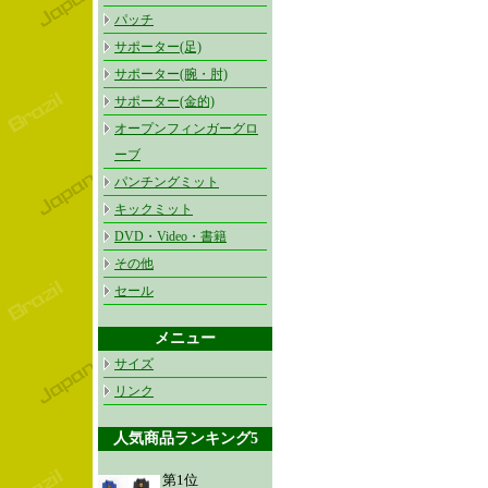
パッチ
サポーター(足)
サポーター(腕・肘)
サポーター(金的)
オープンフィンガーグロ
ーブ
パンチングミット
キックミット
DVD・Video・書籍
その他
セール
メニュー
サイズ
リンク
人気商品ランキング5
第1位