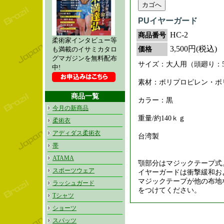
PUイヤーガード
HC-2
商品番号
柔術家インタビュー等
3,500円(税込)
価格
も満載のイサミカタロ
グマガジンを無料配布
サイズ：大人用（頭廻り：5
中!
素材：ポリプロピレン・ポ
商品一覧
カラー：黒
今月の新商品
重量/約140ｋｇ
柔術衣
アディダス柔術衣
台湾製
帯
ATAMA
顎部分はマジックテープ式
スポーツウェア
イヤーガードは衝撃緩和お
マジックテープが他の布地
ラッシュガード
をつけてください。
Tシャツ
ショーツ
スパッツ