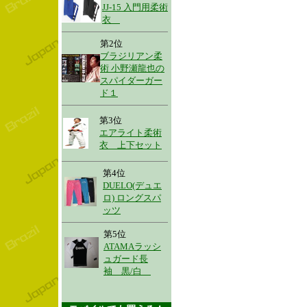
JJ-15 入門用柔術
衣
第2位
ブラジリアン柔
術 小野瀬龍也の
スパイダーガー
ド１
第3位
エアライト柔術
衣 上下セット
第4位
DUELO(デュエ
ロ) ロングスパ
ッツ
第5位
ATAMAラッシ
ュガード長
袖 黒/白