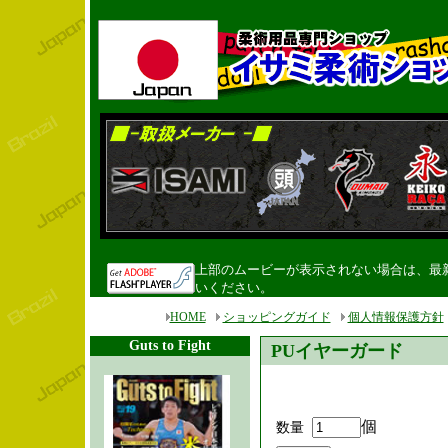
上部のムービーが表示されない場合は、最新のF
いください。
HOME
ショッピングガイド
個人情報保護方針
Guts to Fight
PUイヤーガード
個
数量