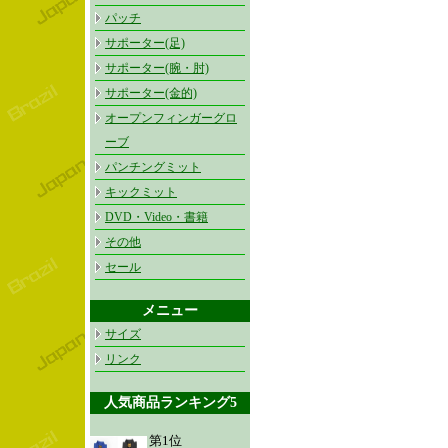
パッチ
サポーター(足)
サポーター(腕・肘)
サポーター(金的)
オープンフィンガーグロ
ーブ
パンチングミット
キックミット
DVD・Video・書籍
その他
セール
メニュー
サイズ
リンク
人気商品ランキング5
第1位