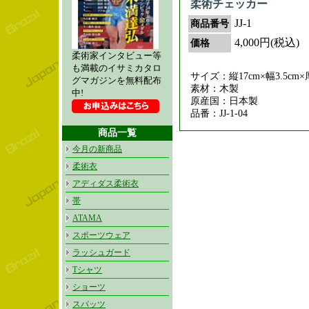
柔術チェッカー
JJ-1
商品番号
4,000円(税込)
価格
柔術家インタビュー等
も満載のイサミカタロ
サイズ：縦17cm×幅3.5cm×厚
グマガジンを無料配布
素材：木製
中!
原産国：日本製
品番：JJ-1-04
商品一覧
今月の新商品
柔術衣
アディダス柔術衣
帯
ATAMA
スポーツウェア
ラッシュガード
Tシャツ
ショーツ
スパッツ