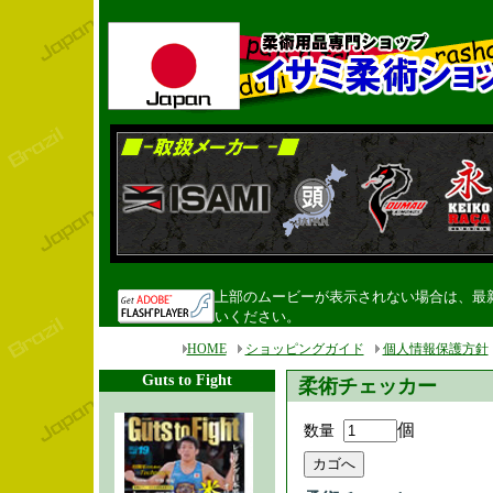
上部のムービーが表示されない場合は、最新のF
いください。
HOME
ショッピングガイド
個人情報保護方針
Guts to Fight
柔術チェッカー
個
数量