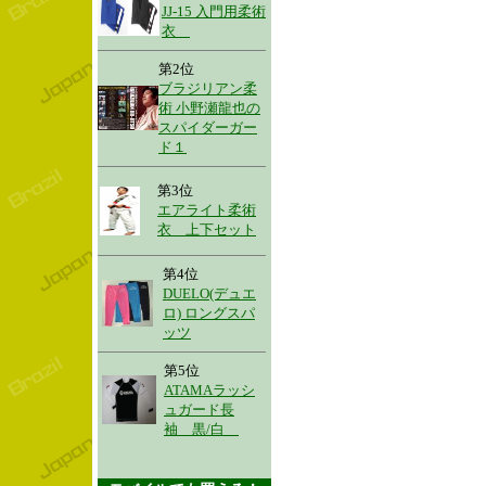
JJ-15 入門用柔術
衣
第2位
ブラジリアン柔
術 小野瀬龍也の
スパイダーガー
ド１
第3位
エアライト柔術
衣 上下セット
第4位
DUELO(デュエ
ロ) ロングスパ
ッツ
第5位
ATAMAラッシ
ュガード長
袖 黒/白