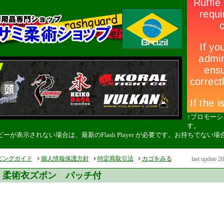
↑プロモー
す。
ーが表示されない場合は、最新のFlash Player が必要です。お持ちでな
。
ピングガイド
個人情報保護方針
特定商取引法
カゴをみる
last update 2
柔術衣ズボン パッチ付