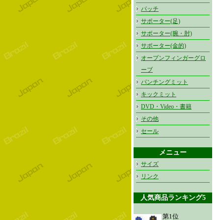
パッチ
サポーター(足)
サポーター(腕・肘)
サポーター(金的)
オープンフィンガーグロ
ーブ
パンチングミット
キックミット
DVD・Video・書籍
その他
セール
メニュー
サイズ
リンク
人気商品ランキング5
第1位