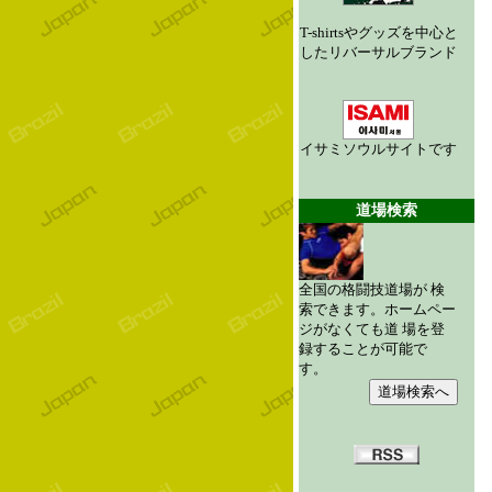
T-shirtsやグッズを中心と
したリバーサルブランド
イサミソウルサイトです
道場検索
全国の格闘技道場が 検
索できます。ホームペー
ジがなくても道 場を登
録することが可能で
す。