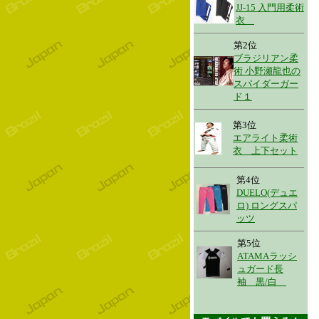
JJ-15 入門用柔術
衣
第2位
ブラジリアン柔
術 小野瀬龍也の
スパイダーガー
ド１
第3位
エアライト柔術
衣 上下セット
第4位
DUELO(デュエ
ロ) ロングスパ
ッツ
第5位
ATAMAラッシ
ュガード長
袖 黒/白