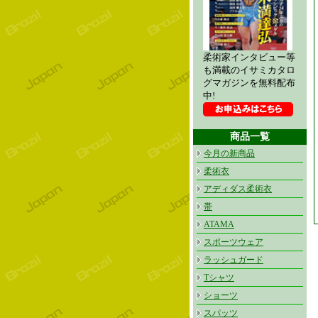
柔術家インタビュー等
も満載のイサミカタロ
グマガジンを無料配布
中!
商品一覧
今月の新商品
柔術衣
アディダス柔術衣
帯
ATAMA
スポーツウェア
ラッシュガード
Tシャツ
ショーツ
スパッツ