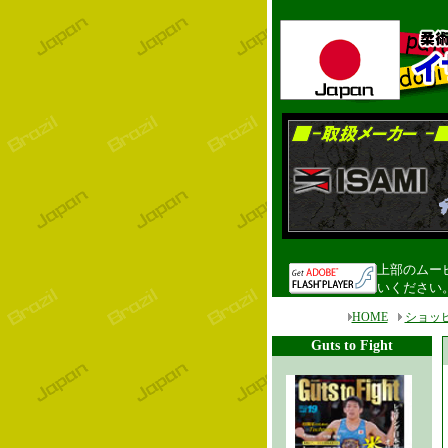
上部のムービ
いください
HOME
ショッ
Guts to Fight