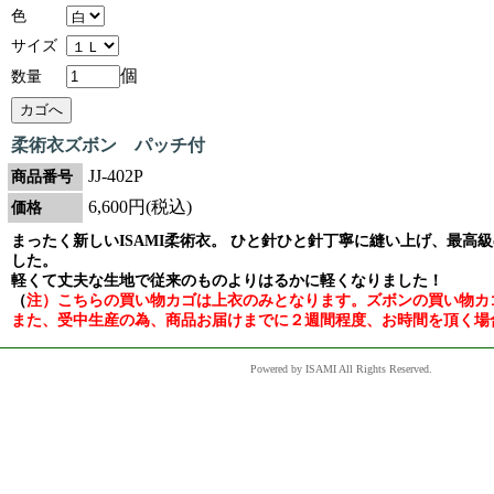
色
サイズ
個
数量
柔術衣ズボン パッチ付
JJ-402P
商品番号
6,600円(税込)
価格
まったく新しいISAMI柔術衣。 ひと針ひと針丁寧に縫い上げ、最高
した。
軽くて丈夫な生地で従来のものよりはるかに軽くなりました！
（
注）こちらの買い物カゴは上衣のみとなります。ズボンの買い物カ
また、受中生産の為、商品お届けまでに２週間程度、お時間を頂く場
Powered by ISAMI All Rights Reserved.