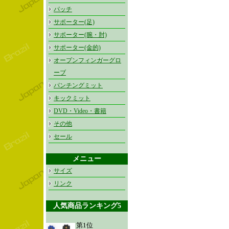
パッチ
サポーター(足)
サポーター(腕・肘)
サポーター(金的)
オープンフィンガーグロ
ーブ
パンチングミット
キックミット
DVD・Video・書籍
その他
セール
メニュー
サイズ
リンク
人気商品ランキング5
第1位