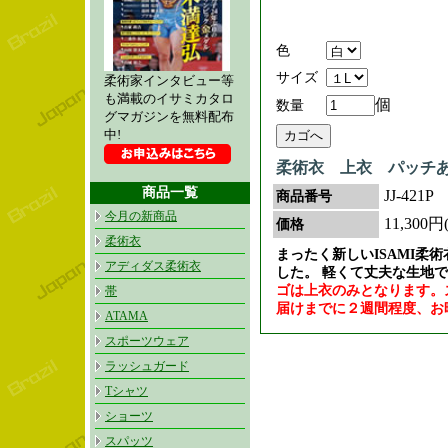
色
サイズ
柔術家インタビュー等
も満載のイサミカタロ
個
数量
グマガジンを無料配布
中!
柔術衣 上衣 パッチ
商品一覧
JJ-421P
商品番号
今月の新商品
11,300
価格
柔術衣
まったく新しいISAMI柔
アディダス柔術衣
した。 軽くて丈夫な生地
ゴは上衣のみとなります。
帯
届けまでに２週間程度、お
ATAMA
スポーツウェア
ラッシュガード
Tシャツ
ショーツ
スパッツ