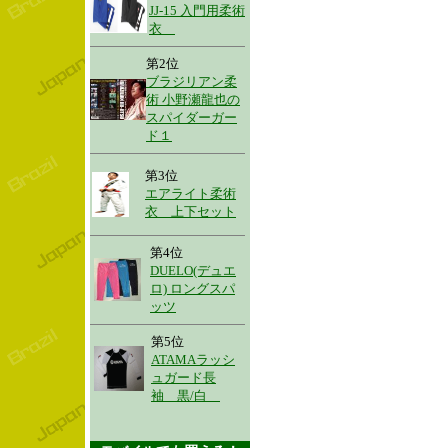
JJ-15 入門用柔術
衣
第2位
ブラジリアン柔
術 小野瀬龍也の
スパイダーガー
ド１
第3位
エアライト柔術
衣 上下セット
第4位
DUELO(デュエ
ロ) ロングスパ
ッツ
第5位
ATAMAラッシ
ュガード長
袖 黒/白