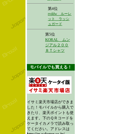
第4位
rvddw ルーレ
ット ラッシ
ュガード
第5位
KORAL ムン
ジアル２００
８Ｔシャツ
モバイルでも買える！
イサミ楽天市場店ができま
した！モバイルから購入で
きたり、楽天ポイントも使
えます。下のＱＲコードを
ケータイカメラで読み取っ
てください。アドレスは
http://m.rakuten.co.jp/