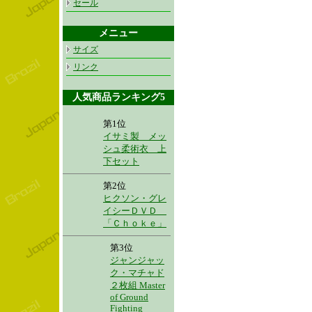
セール
メニュー
サイズ
リンク
人気商品ランキング5
第1位
イサミ製 メッ
シュ柔術衣 上
下セット
第2位
ヒクソン・グレ
イシーＤＶＤ
「Ｃｈｏｋｅ」
第3位
ジャンジャッ
ク・マチャド
２枚組 Master
of Ground
Fighting