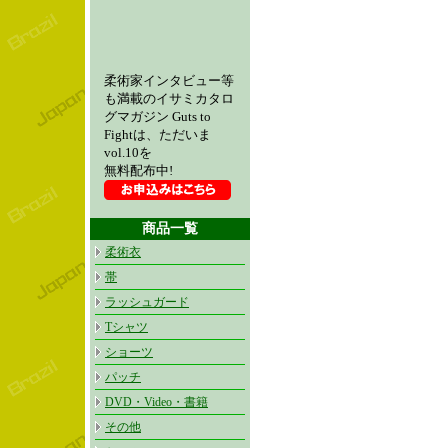
柔術家インタビュー等
も満載のイサミカタロ
グマガジン Guts to
Fightは、ただいま
vol.10を
無料配布中!
商品一覧
柔術衣
帯
ラッシュガード
Tシャツ
ショーツ
パッチ
DVD・Video・書籍
その他