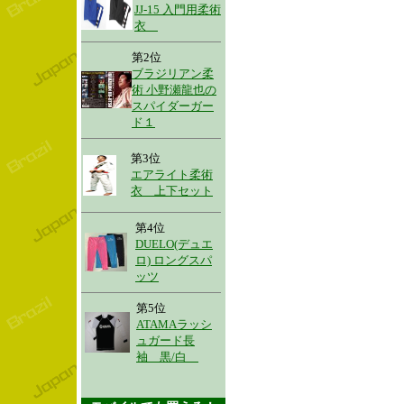
JJ-15 入門用柔術
衣
第2位
ブラジリアン柔
術 小野瀬龍也の
スパイダーガー
ド１
第3位
エアライト柔術
衣 上下セット
第4位
DUELO(デュエ
ロ) ロングスパ
ッツ
第5位
ATAMAラッシ
ュガード長
袖 黒/白