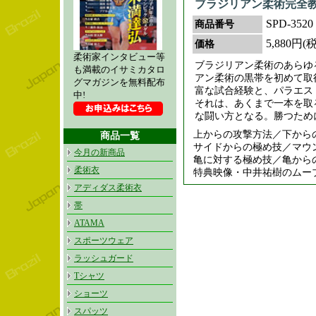
ブラジリアン柔術完全
SPD-3520
商品番号
5,880円(
価格
柔術家インタビュー等
ブラジリアン柔術のあらゆ
も満載のイサミカタロ
アン柔術の黒帯を初めて取
グマガジンを無料配布
富な試合経験と、パラエス
中!
それは、あくまで一本を取
な闘い方となる。勝つため
上からの攻撃方法／下から
商品一覧
サイドからの極め技／マウ
今月の新商品
亀に対する極め技／亀から
柔術衣
特典映像・中井祐樹のムー
アディダス柔術衣
帯
ATAMA
スポーツウェア
ラッシュガード
Tシャツ
ショーツ
スパッツ