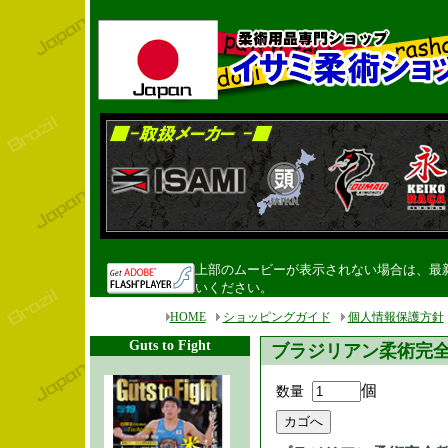
上部のムービーが表示されない場合は、最新のF
いください。
HOME
ショッピングガイド
個人情報保護方針
Guts to Fight
ブラジリアン柔術完
個
数量