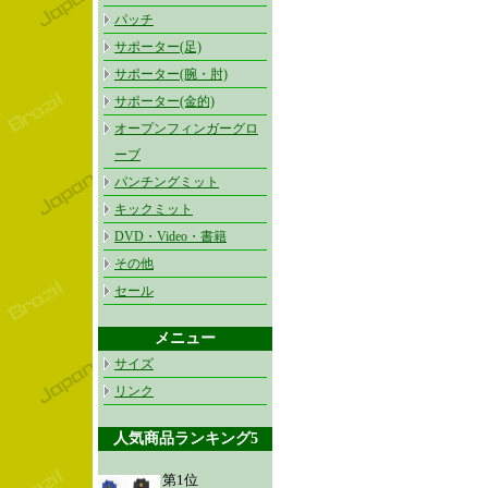
パッチ
サポーター(足)
サポーター(腕・肘)
サポーター(金的)
オープンフィンガーグロ
ーブ
パンチングミット
キックミット
DVD・Video・書籍
その他
セール
メニュー
サイズ
リンク
人気商品ランキング5
第1位